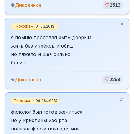
Диковинка
©
2513
Пирожки +
(
01.03.2019
)
я помню пробовал быть добрым
жить без упрёков и обид
но тяжело и шея сильно
болит
Диковинка
©
2258
Пирожки +
(
09.08.2023
)
филолог был готов жениться
но у кристины изо рта
полезла фраза поклади мне