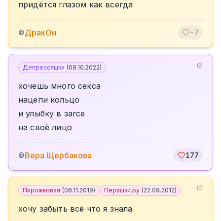
придётся глазом как всегда
ДракОн
©
-7
Депрессяшки
(
09.10.2022
)
хочешь много секса
нацепи кольцо
и улыбку в загсе
на своё лицо
Вера Щербакова
©
177
Пирожковая
(
08.11.2019
)
Перашки.ру
(
22.09.2012
)
хочу забыть всё что я знала