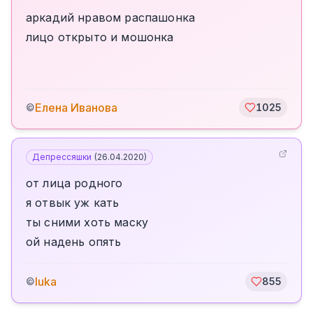
аркадий нравом распашонка
лицо открыто и мошонка
Елена Иванова
©
1025
Депрессяшки
(
26.04.2020
)
от лица родного
я отвык уж кать
ты сними хоть маску
ой надень опять
luka
©
855