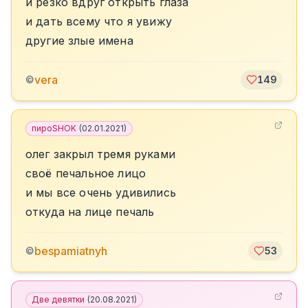
и резко вдруг открыть глаза
и дать всему что я увижу
другие злые имена
vera
©
149
пироSHOK
(
02.01.2021
)
олег закрыл тремя руками
своё печальное лицо
и мы все очень удивились
откуда на лице печаль
bespamiatnyh
©
53
Две девятки
(
20.08.2021
)