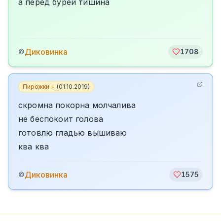
а перед бурей тишина
Диковинка
©
1708
Пирожки +
(
01.10.2019
)
скромна покорна молчалива
не беспокоит голова
готовлю гладью вышиваю
ква ква
Диковинка
©
1575