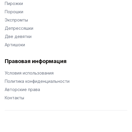
Пирожки
Порошки
Экспромты
Депрессяшки
Две девятки
Артишоки
Правовая информация
Условия использования
Политика конфиденциальности
Авторские права
Контакты
© Поэторий -
2026
•
Хиор
•
hior.ru
Сделано с любовью к малым поэтическим формам