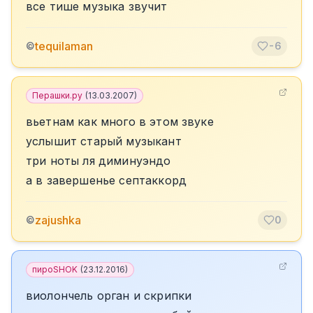
все тише музыка звучит
tequilaman
©
-6
Перашки.ру
(
13.03.2007
)
вьетнам как много в этом звуке
услышит старый музыкант
три ноты ля диминуэндо
а в завершенье септаккорд
zajushka
©
0
пироSHOK
(
23.12.2016
)
виолончель орган и скрипки