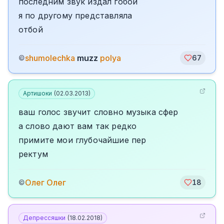
последним звук издал гобой
я по другому представляла
отбой
shumolechka
muzz
polya
©
67
Артишоки
(
02.03.2013
)
ваш голос звучит словно музыка сфер
а слово дают вам так редко
примите мои глубочайшие пер
ректум
Олег Олег
©
18
Депрессяшки
(
18.02.2018
)