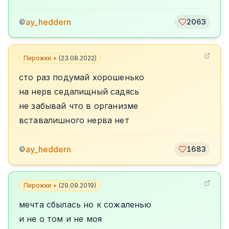
ay_heddern
©
2063
Пирожки +
(
23.08.2022
)
сто раз подумай хорошенько
на нерв седалищный садясь
не забывай что в организме
вставалишного нерва нет
ay_heddern
©
1683
Пирожки +
(
29.09.2019
)
мечта сбылась но к сожаленью
и не о том и не моя