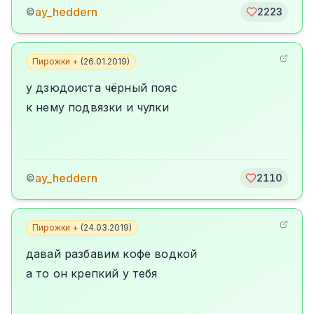
ay_heddern
©
2223
Пирожки +
(
26.01.2019
)
у дзюдоиста чёрный пояс
к нему подвязки и чулки
ay_heddern
©
2110
Пирожки +
(
24.03.2019
)
давай разбавим кофе водкой
а то он крепкий у тебя