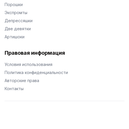
Порошки
Экспромты
Депрессяшки
Две девятки
Артишоки
Правовая информация
Условия использования
Политика конфиденциальности
Авторские права
Контакты
© Поэторий -
2026
•
Хиор
•
hior.ru
Сделано с любовью к малым поэтическим формам