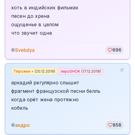
хоть в индийских фильмах
песен до хрена
ощущенье в целом
что звучит одна
Svetulya
©
696
Пирожки +
(
20.12.2019
)
пироSHOK
(
17.12.2019
)
аркадий регулярно слышит
фрагмент французской песни белль
когда орёт жена протяжно
кобель
андро
©
858