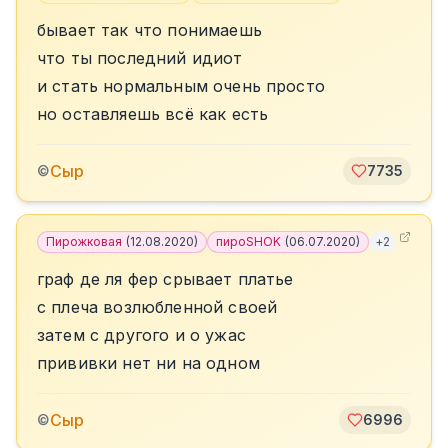
бывает так что понимаешь
что ты последний идиот
и стать нормальным очень просто
но оставляешь всё как есть
Сыр
©
7735
Пирожковая
(
12.08.2020
)
пироSHOK
(
06.07.2020
)
+
2
граф де ля фер срывает платье
с плеча возлюбленной своей
затем с другого и о ужас
прививки нет ни на одном
Сыр
©
6996