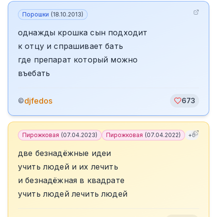
Порошки
(
18.10.2013
)
однажды крошка сын подходит
к отцу и спрашивает бать
где препарат который можно
въебать
djfedos
©
673
Пирожковая
(
07.04.2023
)
Пирожковая
(
07.04.2022
)
+
6
две безнадёжные идеи
учить людей и их лечить
и безнадёжная в квадрате
учить людей лечить людей