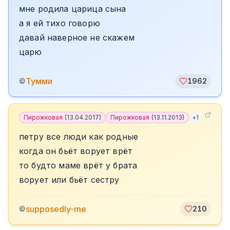
мне родила царица сына
а я ей тихо говорю
давай наверное не скажем
царю
Тумми
©
1962
Пирожковая
(
13.04.2017
)
Пирожковая
(
13.11.2013
)
+
1
петру все люди как родные
когда он бьёт ворует врёт
то будто маме врёт у брата
ворует или бьёт сестру
supposedly-me
©
210