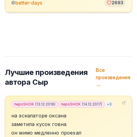
better-days
©
2693
Все
Лучшие произведения
произведения
автора
Сыр
→
пироSHOK
(
13.12.2019
)
пироSHOK
(
14.12.2017
)
+
3
на эскалаторе оксана
заметила кусок говна
он мимо медленно проехал