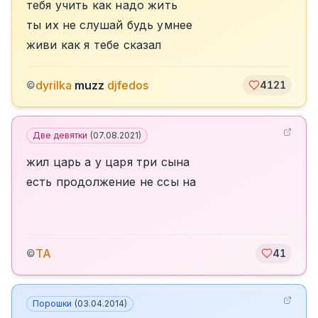
тебя учить как надо жить
ты их не слушай будь умнее
живи как я тебе сказал
dyrilka
muzz
djfedos
©
4121
Две девятки
(
07.08.2021
)
жил царь а у царя три сына
есть продолжение не ссы на
TA
©
41
Порошки
(
03.04.2014
)