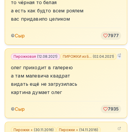
то чёрная то белая
а есть как будто всем роялем
вас придавило целиком
Сыр
©
7977
Пирожковая
(
12.08.2021
)
ПИРОЖКИ из Б...
(
02.04.2021
)
+
3
олег приходит в галерею
а там малевича квадрат
видать ещё не загрузилась
картина думает олег
Сыр
©
7935
Пирожки +
(
30.11.2016
)
Пирожки +
(
14.11.2016
)