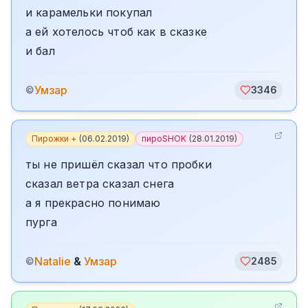
и карамельки покупал
а ей хотелось чтоб как в сказке
и бал
Умзар
©
3346
Пирожки +
(
06.02.2019
)
пироSHOK
(
28.01.2019
)
ты не пришёл сказал что пробки
сказал ветра сказал снега
а я прекрасно понимаю
пурга
Natalie
&
Умзар
©
2485