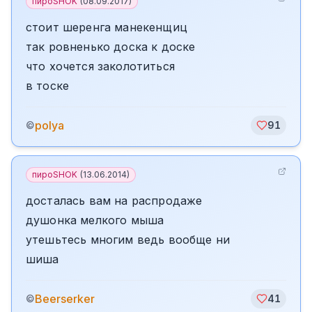
пироSHOK
(
08.09.2017
)
стоит шеренга манекенщиц
так ровненько доска к доске
что хочется заколотиться
в тоске
polya
©
91
пироSHOK
(
13.06.2014
)
досталась вам на распродаже
душонка мелкого мыша
утешьтесь многим ведь вообще ни
шиша
Beerserker
©
41