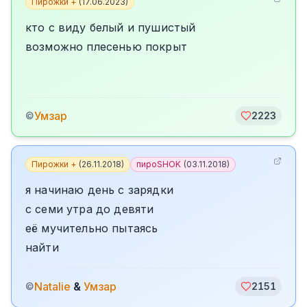
Пирожки +
(
17.06.2023
)
кто с виду белый и пушистый
возможно плесенью покрыт
Умзар
©
2223
Пирожки +
(
26.11.2018
)
пироSHOK
(
03.11.2018
)
я начинаю день с зарядки
с семи утра до девяти
её мучительно пытаясь
найти
Natalie
&
Умзар
©
2151