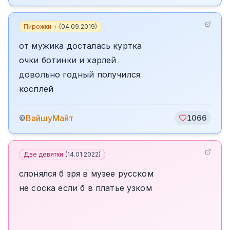
Пирожки +
(
04.09.2019
)
от мужика досталась куртка
очки ботинки и харлей
довольно годный получился
косплей
ВайшуМайт
©
1066
Две девятки
(
14.01.2022
)
слонялся б зря в музее русском
не соска если б в платье узком