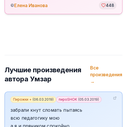
Елена Иванова
©
448
Все
Лучшие произведения
произведения
автора
Умзар
→
Пирожки +
(
06.03.2019
)
пироSHOK
(
05.03.2019
)
забрали кнут сломать пытаясь
всю педагогику мою
а я и пряником спокойно