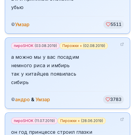
убью
Умзар
©
5511
пироSHOK
(
03.08.2019
)
Пирожки +
(
02.08.2019
)
а можно мы у вас посадим
немного риса и имбирь
так у китайцев появилась
сибирь
андро
&
Умзар
©
3783
пироSHOK
(
11.07.2019
)
Пирожки +
(
28.06.2019
)
он год принцессе строил глазки