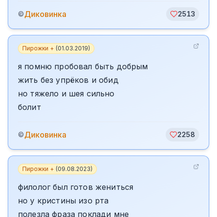
Диковинка
©
2513
Пирожки +
(
01.03.2019
)
я помню пробовал быть добрым
жить без упрёков и обид
но тяжело и шея сильно
болит
Диковинка
©
2258
Пирожки +
(
09.08.2023
)
филолог был готов жениться
но у кристины изо рта
полезла фраза поклади мне