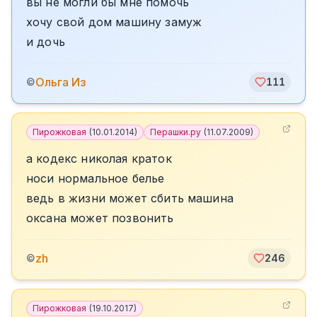
вы не могли бы мне помочь
хочу свой дом машину замуж
и дочь
Ольга Из
©
111
Пирожковая
(
10.01.2014
)
Перашки.ру
(
11.07.2009
)
а кодекс николая краток
носи нормальное белье
ведь в жизни может сбить машина
оксана может позвонить
zh
©
246
Пирожковая
(
19.10.2017
)