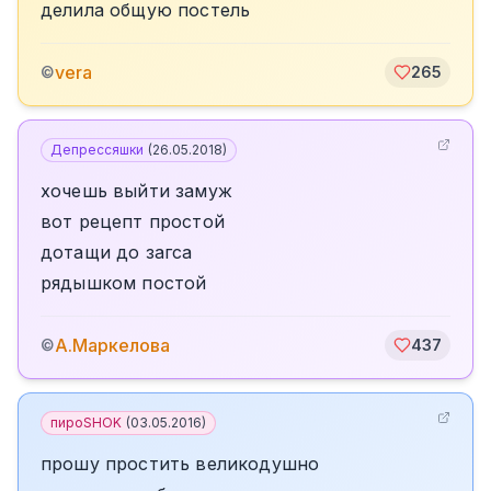
делила общую постель
vera
©
265
Депрессяшки
(
26.05.2018
)
хочешь выйти замуж
вот рецепт простой
дотащи до загса
рядышком постой
А.Маркелова
©
437
пироSHOK
(
03.05.2016
)
прошу простить великодушно