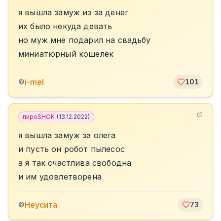
я вышла замуж из за денег
их было некуда девать
но муж мне подарил на свадьбу
миниатюрный кошелёк
i-mel
©
101
пироSHOK
(
13.12.2022
)
я вышла замуж за олега
и пусть он робот пылесос
а я так счастлива свободна
и им удовлетворена
Неусита
©
73