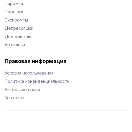
Пирожки
Порошки
Экспромты
Депрессяшки
Две девятки
Артишоки
Правовая информация
Условия использования
Политика конфиденциальности
Авторские права
Контакты
© Поэторий -
2026
•
Хиор
•
hior.ru
Сделано с любовью к малым поэтическим формам