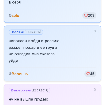
в себя
solo
©
203
Порошки
(
07.02.2012
)
наполеон войдя в россию
разжёг пожар в ее груди
но охладев она сказала
уйди
Вороныч
©
45
Депрессяшки
(
22.07.2017
)
ну не вышла грудью