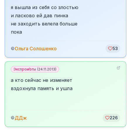
я вышла из себя со злостью
и ласково ей дав пинка
не заходить велела больше
пока
Ольга Солошенко
©
53
ЭкспромЪты
(
24.11.2013
)
а кто сейчас не изменяет
вздохнула память и ушла
ДДж
©
226