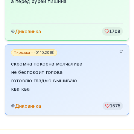
а перед бурей тишина
Диковинка
©
1708
Пирожки +
(
01.10.2019
)
скромна покорна молчалива
не беспокоит голова
готовлю гладью вышиваю
ква ква
Диковинка
©
1575