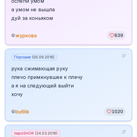
ослепи умом
а умом не вышла
дуй за коньяком
журкова
©
639
Порошки
(
05.09.2016
)
рука сжимающая руку
плечо примкнувшее к плечу
а я на следующей выйти
хочу
bu6lik
©
1020
пироSHOK
(
24.03.2016
)