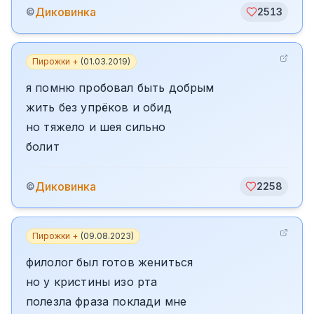
Диковинка
©
2513
Пирожки +
(
01.03.2019
)
я помню пробовал быть добрым
жить без упрёков и обид
но тяжело и шея сильно
болит
Диковинка
©
2258
Пирожки +
(
09.08.2023
)
филолог был готов жениться
но у кристины изо рта
полезла фраза поклади мне