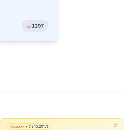
1297
Пирожки +
(
13.10.2017
)