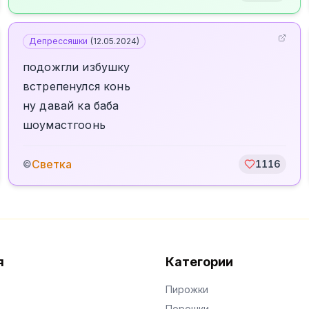
Депрессяшки
(
12.05.2024
)
подожгли избушку
встрепенулся конь
ну давай ка баба
шоумастгоонь
Светка
©
1116
я
Категории
Пирожки
Порошки