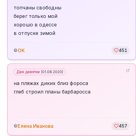
топчаны свободны
берег только мой
хорошо в одессе
в отпуске зимой
ОК
©
451
Две девятки
(
01.08.2020
)
на пляжах диких близ фороса
глеб строил планы барбаросса
Елена Иванова
©
457