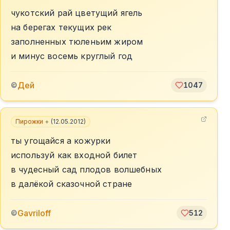
чукотский рай цветущий ягель
на берегах текущих рек
заполненных тюленьим жиром
и минус восемь круглый год
Дей
©
1047
Пирожки +
(
12.05.2012
)
ты угощайся а кожурки
используй как входной билет
в чудесный сад плодов волшебных
в далёкой сказочной стране
Gavriloff
©
512