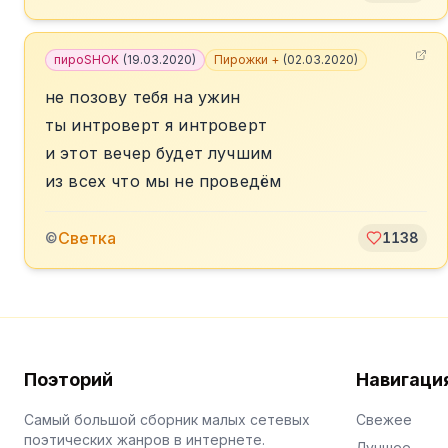
пироSHOK
(
19.03.2020
)
Пирожки +
(
02.03.2020
)
не позову тебя на ужин
ты интроверт я интроверт
и этот вечер будет лучшим
из всех что мы не проведём
Светка
©
1138
Поэторий
Навигаци
Самый большой сборник малых сетевых
Свежее
поэтических жанров в интернете.
Лучшее