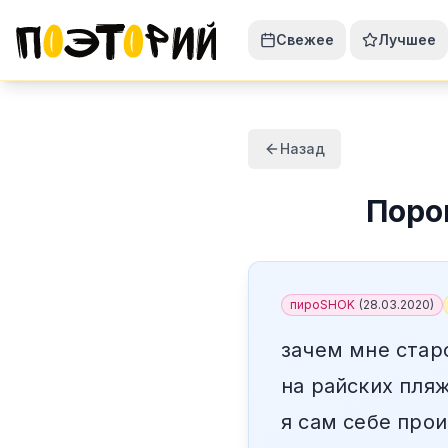
Свежее
Лучшее
Назад
Поро
пироSHOK
(
28.03.2020
)
зачем мне стар
на райских пля
я сам себе про