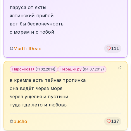
паруса от яхты
ялтинский прибой
вот бы бесконечность
с морем и с тобой
MadTillDead
©
111
Пирожковая
(
11.02.2014
)
Перашки.ру
(
04.07.2012
)
в кремле есть тайная тропинка
она ведёт через моря
через ущелья и пустыни
туда где лето и любовь
bucho
©
137