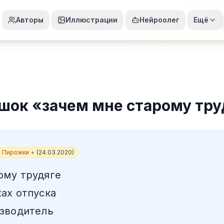
Авторы
Иллюстрации
Нейроолег
Ещё
шок
«
зачем мне старому тру
Пирожки +
(
24.03.2020
)
ому трудяге
жах отпуска
изводитель