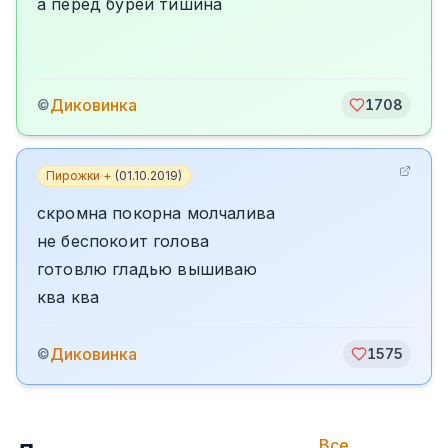
а перед бурей тишина
Диковинка
©
1708
Пирожки +
(
01.10.2019
)
скромна покорна молчалива
не беспокоит голова
готовлю гладью вышиваю
ква ква
Диковинка
©
1575
Все