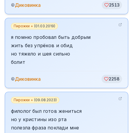
Диковинка
©
2513
Пирожки +
(
01.03.2019
)
я помню пробовал быть добрым
жить без упрёков и обид
но тяжело и шея сильно
болит
Диковинка
©
2258
Пирожки +
(
09.08.2023
)
филолог был готов жениться
но у кристины изо рта
полезла фраза поклади мне