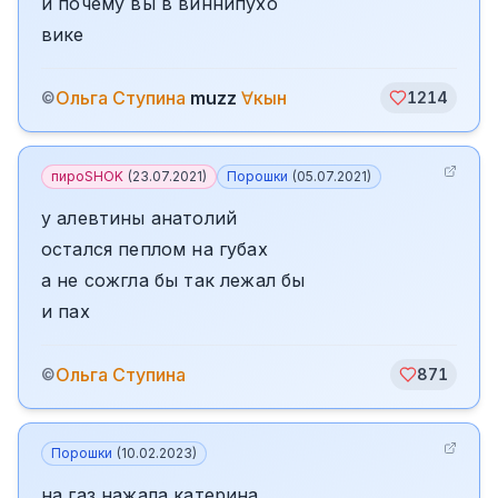
и почему вы в виннипухо
вике
Ольга Ступина
muzz
∀кын
©
1214
пироSHOK
(
23.07.2021
)
Порошки
(
05.07.2021
)
у алевтины анатолий
остался пеплом на губах
а не сожгла бы так лежал бы
и пах
Ольга Ступина
©
871
Порошки
(
10.02.2023
)
на газ нажала катерина