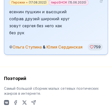
Пирожки +
(
17.08.2022
)
пироSHOK
(
15.06.2020
)
есенин пушкин и высоцкий
собрав друзей широкий круг
зовут сергея без него как
без рук
Ольга Ступина
&
Юлия Сердинская
©
759
Поэторий
Самый большой сборник малых сетевых поэтических
жанров в интернете.
VKontakte
Facebook
X
Telegram