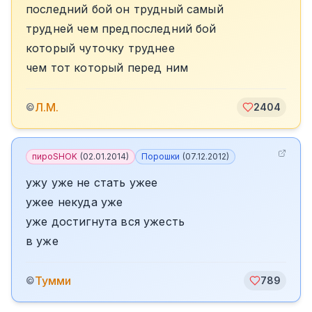
последний бой он трудный самый
трудней чем предпоследний бой
который чуточку труднее
чем тот который перед ним
Л.М.
©
2404
пироSHOK
(
02.01.2014
)
Порошки
(
07.12.2012
)
ужу уже не стать ужее
ужее некуда уже
уже достигнута вся ужесть
в уже
Тумми
©
789