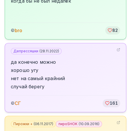
когда бы не был недалёк
bro
©
82
Депрессяшки
(
28.11.2022
)
да конечно можно
хорошо угу
нет на самый крайний
случай берегу
СГ
©
161
Пирожки +
(
06.11.2017
)
пироSHOK
(
10.09.2016
)