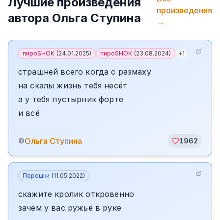
Лучшие произведения
произведения
автора
Ольга Ступина
→
пироSHOK
(
24.01.2025
)
пироSHOK
(
23.08.2024
)
+
1
страшней всего когда с размаху
на скалы жизнь тебя несёт
а у тебя пустырник форте
и всё
Ольга Ступина
©
1962
Порошки
(
11.05.2022
)
скажите кролик откровенно
зачем у вас ружьё в руке