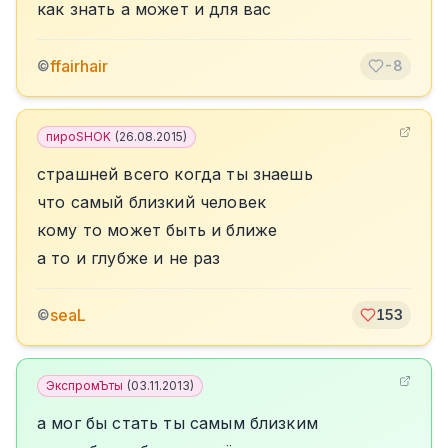
как знать а может и для вас
ffairhair
©
-8
пироSHOK
(
26.08.2015
)
страшней всего когда ты знаешь
что самый близкий человек
кому то может быть и ближе
а то и глубже и не раз
seaL
©
153
ЭкспромЪты
(
03.11.2013
)
а мог бы стать ты самым близким