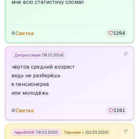
мне всю статистику сломал
Светка
©
1294
Депрессяшки
(
18.01.2024
)
чёртов средний возраст
ведь не разберёшь
я пенсионерка
или молодёжь
Светка
©
1161
пироSHOK
(
19.03.2020
)
Пирожки +
(
02.03.2020
)