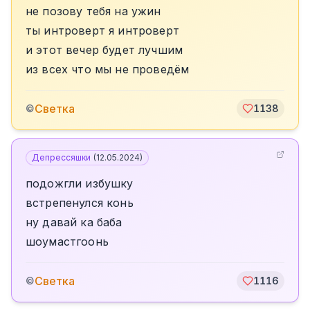
не позову тебя на ужин
ты интроверт я интроверт
и этот вечер будет лучшим
из всех что мы не проведём
Светка
©
1138
Депрессяшки
(
12.05.2024
)
подожгли избушку
встрепенулся конь
ну давай ка баба
шоумастгоонь
Светка
©
1116