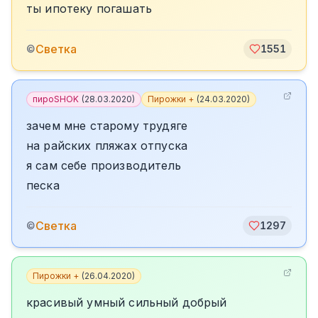
ты ипотеку погашать
Светка
©
1551
пироSHOK
(
28.03.2020
)
Пирожки +
(
24.03.2020
)
зачем мне старому трудяге
на райских пляжах отпуска
я сам себе производитель
песка
Светка
©
1297
Пирожки +
(
26.04.2020
)
красивый умный сильный добрый