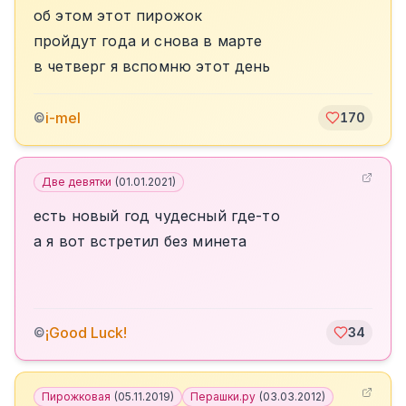
об этом этот пирожок
пройдут года и снова в марте
в четверг я вспомню этот день
i-mel
©
170
Две девятки
(
01.01.2021
)
есть новый год чудесный где-то
а я вот встретил без минета
¡Good Luck!
©
34
Пирожковая
(
05.11.2019
)
Перашки.ру
(
03.03.2012
)