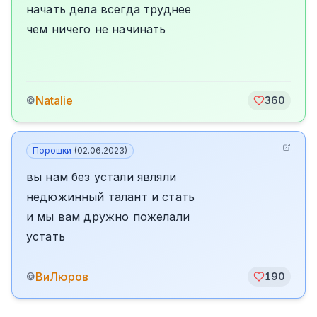
начать дела всегда труднее
чем ничего не начинать
Natalie
©
360
Порошки
(
02.06.2023
)
вы нам без устали являли
недюжинный талант и стать
и мы вам дружно пожелали
устать
ВиЛюров
©
190