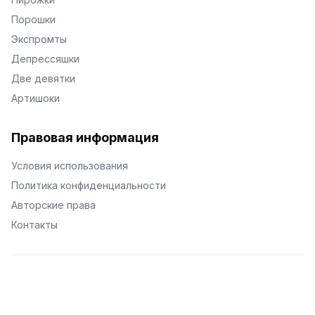
Порошки
Экспромты
Депрессяшки
Две девятки
Артишоки
Правовая информация
Условия использования
Политика конфиденциальности
Авторские права
Контакты
© Поэторий -
2026
•
Хиор
•
hior.ru
Сделано с любовью к малым поэтическим формам