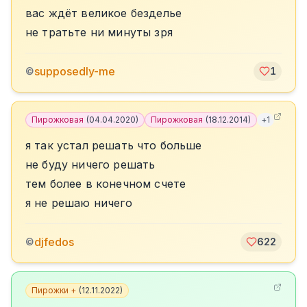
вас ждёт великое безделье
не тратьте ни минуты зря
supposedly-me
©
1
Пирожковая
(
04.04.2020
)
Пирожковая
(
18.12.2014
)
+
1
я так устал решать что больше
не буду ничего решать
тем более в конечном счете
я не решаю ничего
djfedos
©
622
Пирожки +
(
12.11.2022
)