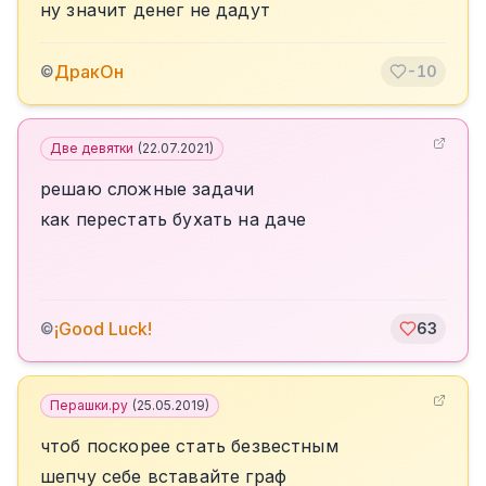
ну значит денег не дадут
ДракОн
©
-10
Две девятки
(
22.07.2021
)
решаю сложные задачи
как перестать бухать на даче
¡Good Luck!
©
63
Перашки.ру
(
25.05.2019
)
чтоб поскорее стать безвестным
шепчу себе вставайте граф