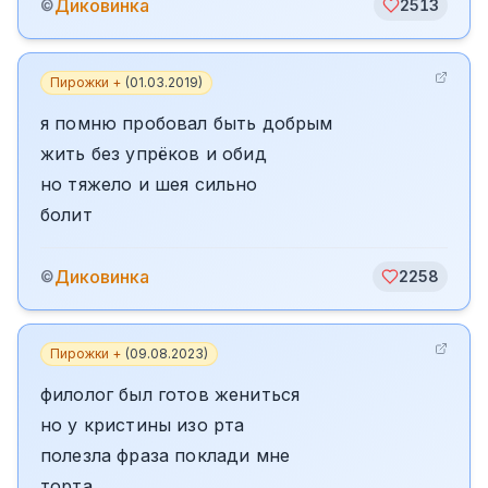
Диковинка
©
2513
Пирожки +
(
01.03.2019
)
я помню пробовал быть добрым
жить без упрёков и обид
но тяжело и шея сильно
болит
Диковинка
©
2258
Пирожки +
(
09.08.2023
)
филолог был готов жениться
но у кристины изо рта
полезла фраза поклади мне
торта