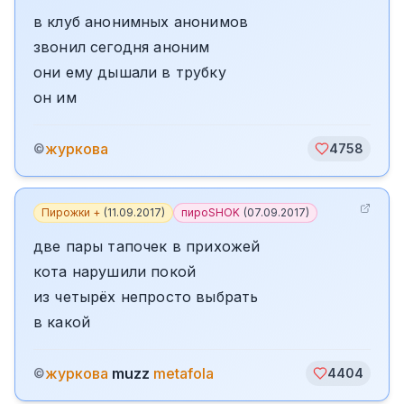
в клуб анонимных анонимов
звонил сегодня аноним
они ему дышали в трубку
он им
журкова
©
4758
Пирожки +
(
11.09.2017
)
пироSHOK
(
07.09.2017
)
две пары тапочек в прихожей
кота нарушили покой
из четырёх непросто выбрать
в какой
журкова
muzz
metafola
©
4404