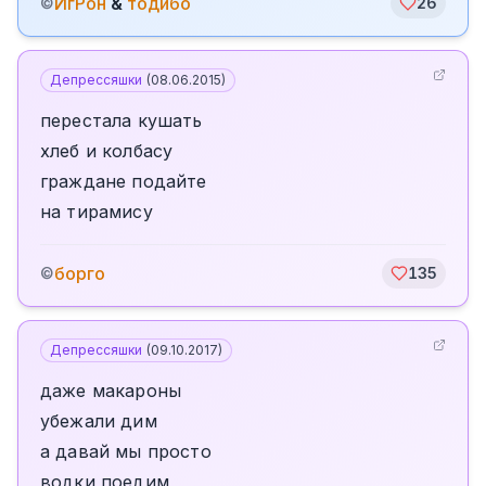
ИгРон
&
тодибо
©
26
Депрессяшки
(
08.06.2015
)
перестала кушать
хлеб и колбасу
граждане подайте
на тирамису
борго
©
135
Депрессяшки
(
09.10.2017
)
даже макароны
убежали дим
а давай мы просто
водки поедим