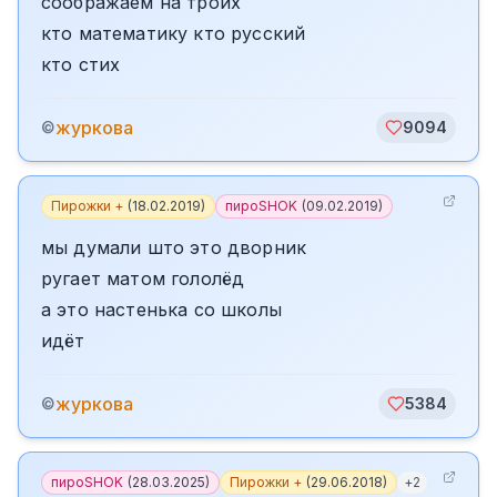
соображаем на троих
кто математику кто русский
кто стих
журкова
©
9094
Пирожки +
(
18.02.2019
)
пироSHOK
(
09.02.2019
)
мы думали што это дворник
ругает матом гололёд
а это настенька со школы
идёт
журкова
©
5384
пироSHOK
(
28.03.2025
)
Пирожки +
(
29.06.2018
)
+
2