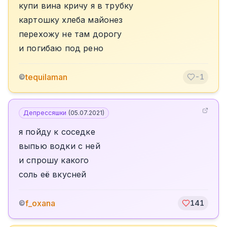
купи вина кричу я в трубку
картошку хлеба майонез
перехожу не там дорогу
и погибаю под рено
tequilaman
©
-1
Депрессяшки
(
05.07.2021
)
я пойду к соседке
выпью водки с ней
и спрошу какого
соль её вкусней
f_oxana
©
141