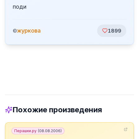
поди
журкова
©
1899
Похожие произведения
Перашки.ру
(
08.08.2006
)