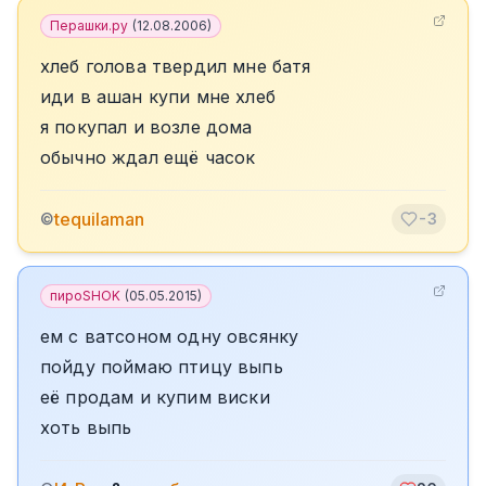
Перашки.ру
(
12.08.2006
)
хлеб голова твердил мне батя
иди в ашан купи мне хлеб
я покупал и возле дома
обычно ждал ещё часок
tequilaman
©
-3
пироSHOK
(
05.05.2015
)
ем с ватсоном одну овсянку
пойду поймаю птицу выпь
её продам и купим виски
хоть выпь