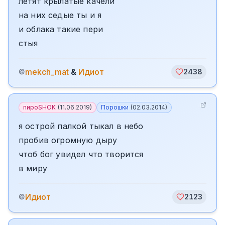
летят крылатые качели
на них седые ты и я
и облака такие пери
стыя
mekch_mat
&
Идиот
©
2438
пироSHOK
(
11.06.2019
)
Порошки
(
02.03.2014
)
я острой палкой тыкал в небо
пробив огромную дыру
чтоб бог увидел что творится
в миру
Идиот
©
2123