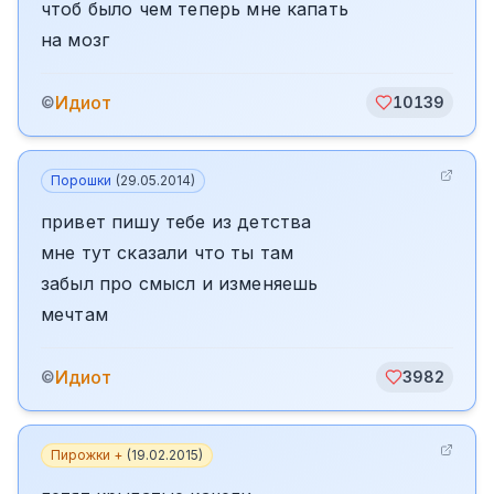
чтоб было чем теперь мне капать
на мозг
Идиот
©
10139
Порошки
(
29.05.2014
)
привет пишу тебе из детства
мне тут сказали что ты там
забыл про смысл и изменяешь
мечтам
Идиот
©
3982
Пирожки +
(
19.02.2015
)