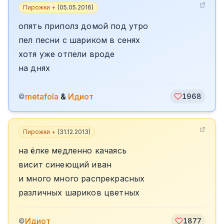
Пирожки +
(
05.05.2016
)
опять приполз домой под утро
пел песни с шариком в сенях
хотя уже отпели вроде
на днях
metafola
&
Идиот
©
1968
Пирожки +
(
31.12.2013
)
на ёлке медленно качаясь
висит синеющий иван
и много много распрекрасных
различных шариков цветных
Идиот
©
1877