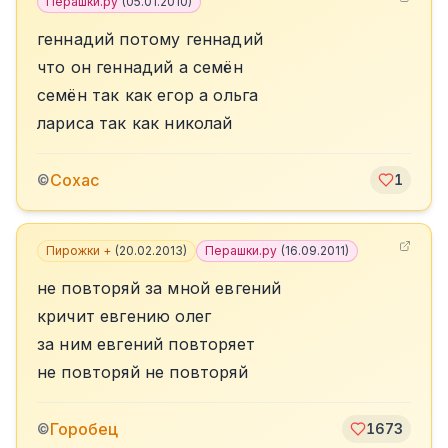
Перашки.ру
(
05.01.2010
)
геннадий потому геннадий
что он геннадий а семён
семён так как егор а ольга
лариса так как николай
Сохас
©
1
Пирожки +
(
20.02.2013
)
Перашки.ру
(
16.09.2011
)
не повторяй за мной евгений
кричит евгению олег
за ним евгений повторяет
не повторяй не повторяй
Горобец
©
1673