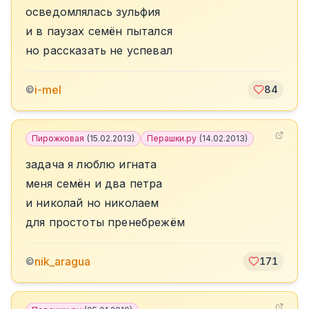
осведомлялась зульфия
и в паузах семён пытался
но рассказать не успевал
i-mel
©
84
Пирожковая
(
15.02.2013
)
Перашки.ру
(
14.02.2013
)
задача я люблю игната
меня семён и два петра
и николай но николаем
для простоты пренебрежём
nik_aragua
©
171