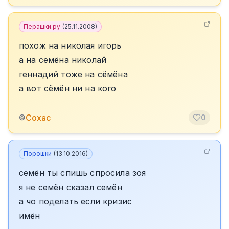
Перашки.ру
(
25.11.2008
)
похож на николая игорь
а на семёна николай
геннадий тоже на сёмёна
а вот сёмён ни на кого
Сохас
©
0
Порошки
(
13.10.2016
)
семён ты спишь спросила зоя
я не семён сказал семён
а чо поделать если кризис
имён