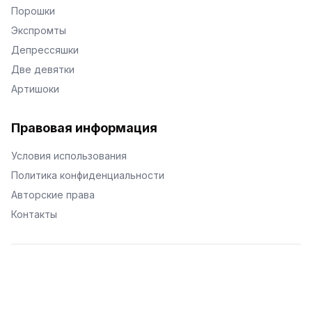
Порошки
Экспромты
Депрессяшки
Две девятки
Артишоки
Правовая информация
Условия использования
Политика конфиденциальности
Авторские права
Контакты
© Поэторий -
2026
•
Хиор
•
hior.ru
Сделано с любовью к малым поэтическим формам