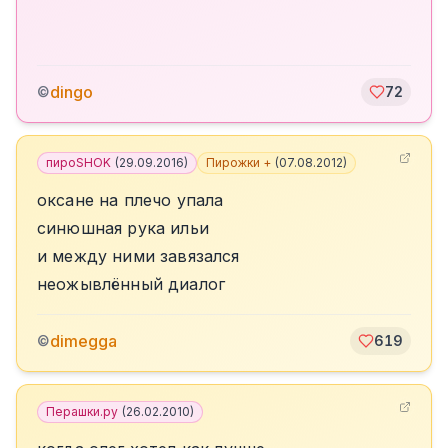
dingo
©
72
пироSHOK
(
29.09.2016
)
Пирожки +
(
07.08.2012
)
оксане на плечо упала
синюшная рука ильи
и между ними завязался
неожывлённый диалог
dimegga
©
619
Перашки.ру
(
26.02.2010
)