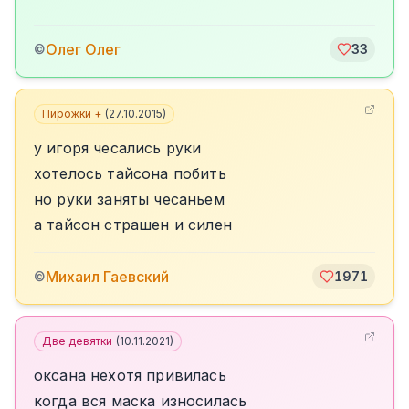
Олег Олег
©
33
Пирожки +
(
27.10.2015
)
у игоря чесались руки
хотелось тайсона побить
но руки заняты чесаньем
а тайсон страшен и силен
Михаил Гаевский
©
1971
Две девятки
(
10.11.2021
)
оксана нехотя привилась
когда вся маска износилась