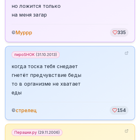
но ложится только
на меня загар
Муррр
©
335
пироSHOK
(
31.10.2013
)
когда тоска тебя снедает
гнетёт предчувствие беды
то в организме не хватает
еды
стрелец
©
154
Перашки.ру
(
29.11.2006
)