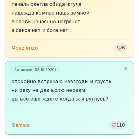
печаль светла обида жгуча
надежда компас нашь земной
любовь нечаянно нагрянет
а секса нет и бога нет
pez erizo
©
6
Артишоки
(
08.10.2020
)
спокойно встречаю невзгоды и грусть
ни разу не дав волю нервам
вы всё ещё ждёте когда ж я ругнусь?
.
amico
©
110