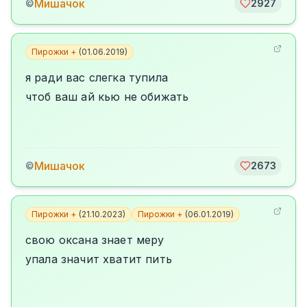
Мишачок
©
2927
Пирожки +
(
01.06.2019
)
я ради вас слегка тупила
чтоб ваш ай кью не обижать
Мишачок
©
2673
Пирожки +
(
21.10.2023
)
Пирожки +
(
06.01.2019
)
свою оксана знает меру
упала значит хватит пить