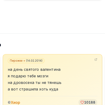
р
3
Пирожки +
(
14.02.2014
)
на день святого валентина
я подарю тебе мозги
на дровосека ты не тянешь
а вот страшила хоть куда
Хиор
©
10188