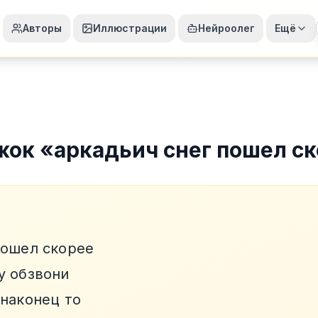
Авторы
Иллюстрации
Нейроолег
Ещё
жок
«
аркадьич снег пошел с
пошел скорее
у обзвони
 наконец то