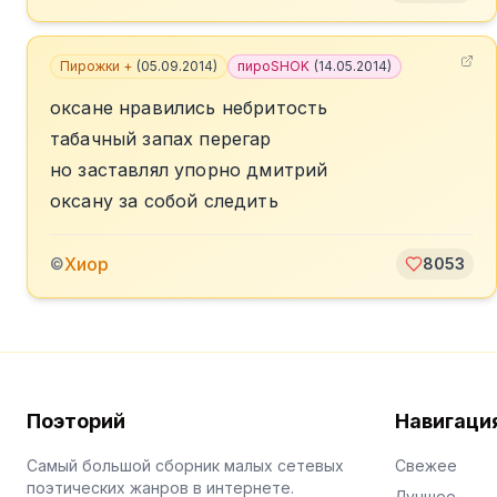
Пирожки +
(
05.09.2014
)
пироSHOK
(
14.05.2014
)
оксане нравились небритость
табачный запах перегар
но заставлял упорно дмитрий
оксану за собой следить
Хиор
©
8053
Поэторий
Навигаци
Самый большой сборник малых сетевых
Свежее
поэтических жанров в интернете.
Лучшее