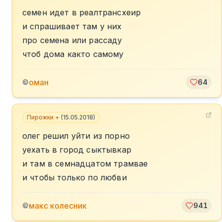
семен идет в реалтрансхеир
и спрашивает там у них
про семена или рассаду
чтоб дома както самому
оман
©
64
Пирожки +
(
15.05.2018
)
олег решил уйти из порно
уехать в город сыктывкар
и там в семнадцатом трамвае
и чтобы только по любви
макс колесник
©
941