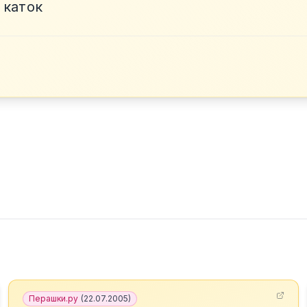
 каток
Перашки.ру
(
22.07.2005
)