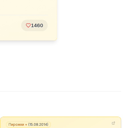
1460
Пирожки +
(
15.08.2014
)