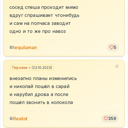
сосед спеша проходит мимо
вдруг спрашивает чтонибудь
и сам на полчаса заводит
одно и то же про навоз
tequilaman
©
5
Пирожки +
(
23.10.2023
)
внезапно планы изменились
и николай пошёл в сарай
и нарубил дрова а после
пошёл звонить в колокола
Realist
©
359