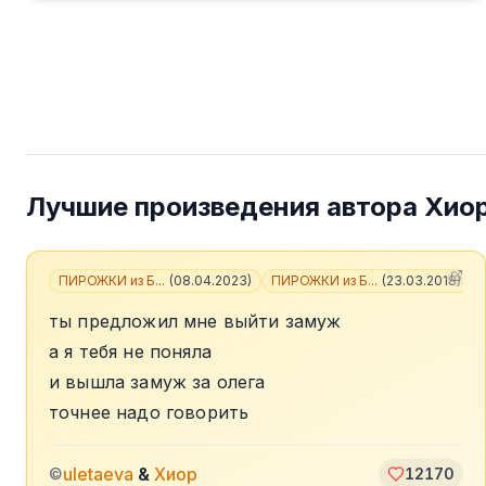
Лучшие произведения автора
Хио
ПИРОЖКИ из Б...
(
08.04.2023
)
ПИРОЖКИ из Б...
(
23.03.2018
)
+
ты предложил мне выйти замуж
а я тебя не поняла
и вышла замуж за олега
точнее надо говорить
uletaeva
&
Хиор
©
12170