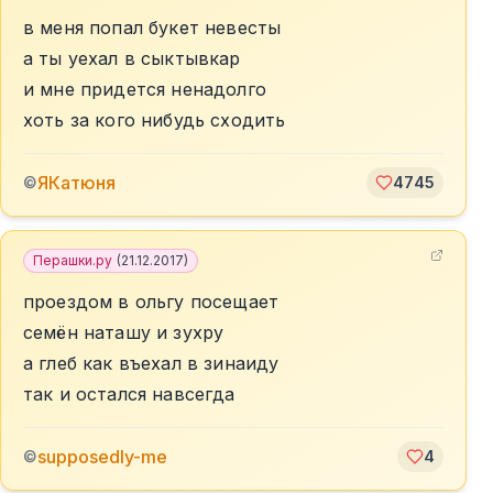
в меня попал букет невесты
а ты уехал в сыктывкар
и мне придется ненадолго
хоть за кого нибудь сходить
ЯКатюня
©
4745
Перашки.ру
(
21.12.2017
)
проездом в ольгу посещает
семён наташу и зухру
а глеб как въехал в зинаиду
так и остался навсегда
supposedly-me
©
4