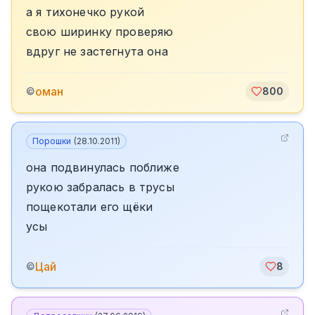
а я тихонечко рукой
свою ширинку проверяю
вдруг не застегнута она
оман
©
800
Порошки
(
28.10.2011
)
она подвинулась поближе
рукою забралась в трусы
пощекотали его щёки
усы
Цай
©
8