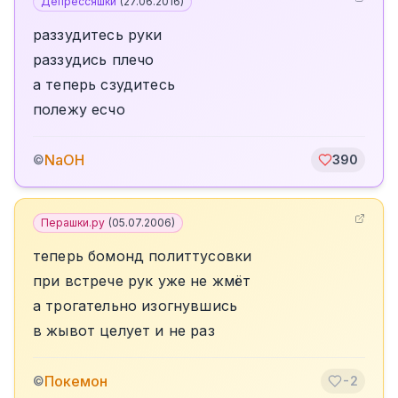
Депрессяшки
(
27.06.2016
)
раззудитесь руки
раззудись плечо
а теперь сзудитесь
полежу есчо
NaOH
©
390
Перашки.ру
(
05.07.2006
)
теперь бомонд политтусовки
при встрече рук уже не жмёт
а трогательно изогнувшись
в жывот целует и не раз
Покемон
©
-2