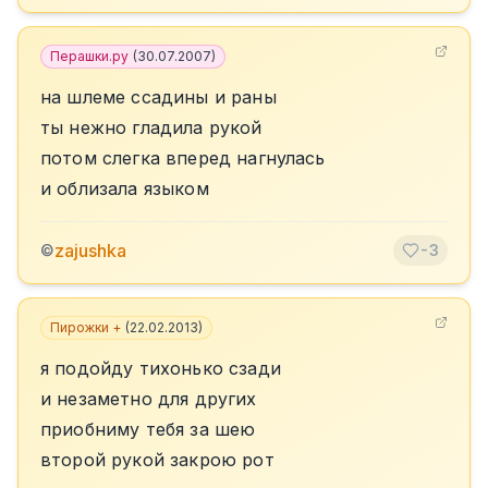
Перашки.ру
(
30.07.2007
)
на шлеме ссадины и раны
ты нежно гладила рукой
потом слегка вперед нагнулась
и облизала языком
zajushka
©
-3
Пирожки +
(
22.02.2013
)
я подойду тихонько сзади
и незаметно для других
приобниму тебя за шею
второй рукой закрою рот