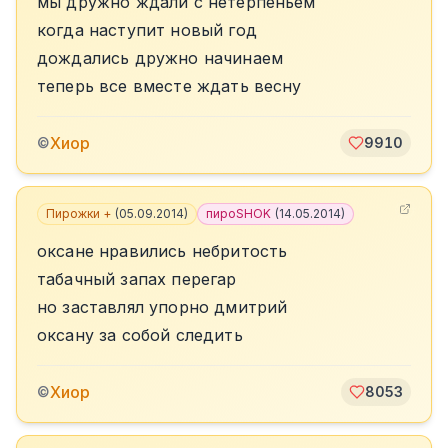
мы дружно ждали с нетерпеньем
когда наступит новый год
дождались дружно начинаем
теперь все вместе ждать весну
Хиор
©
9910
Пирожки +
(
05.09.2014
)
пироSHOK
(
14.05.2014
)
оксане нравились небритость
табачный запах перегар
но заставлял упорно дмитрий
оксану за собой следить
Хиор
©
8053