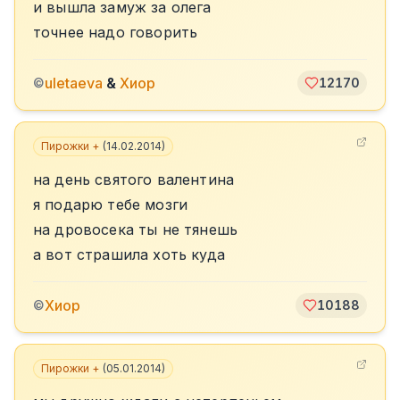
и вышла замуж за олега
точнее надо говорить
uletaeva
&
Хиор
©
12170
Пирожки +
(
14.02.2014
)
на день святого валентина
я подарю тебе мозги
на дровосека ты не тянешь
а вот страшила хоть куда
Хиор
©
10188
Пирожки +
(
05.01.2014
)