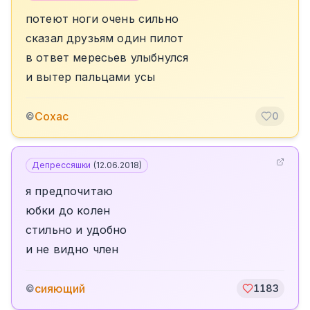
потеют ноги очень сильно
сказал друзьям один пилот
в ответ мересьев улыбнулся
и вытер пальцами усы
Сохас
©
0
Депрессяшки
(
12.06.2018
)
я предпочитаю
юбки до колен
стильно и удобно
и не видно член
сияющий
©
1183