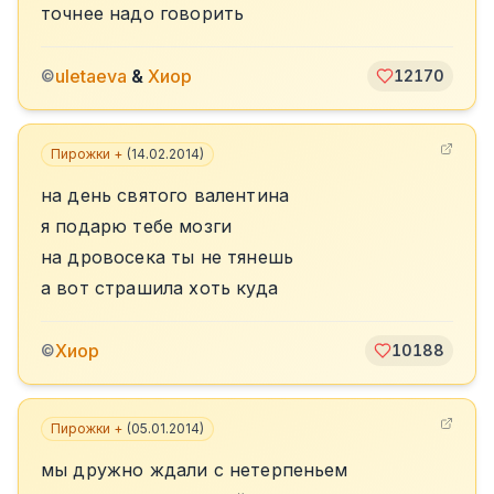
точнее надо говорить
uletaeva
&
Хиор
©
12170
Пирожки +
(
14.02.2014
)
на день святого валентина
я подарю тебе мозги
на дровосека ты не тянешь
а вот страшила хоть куда
Хиор
©
10188
Пирожки +
(
05.01.2014
)
мы дружно ждали с нетерпеньем