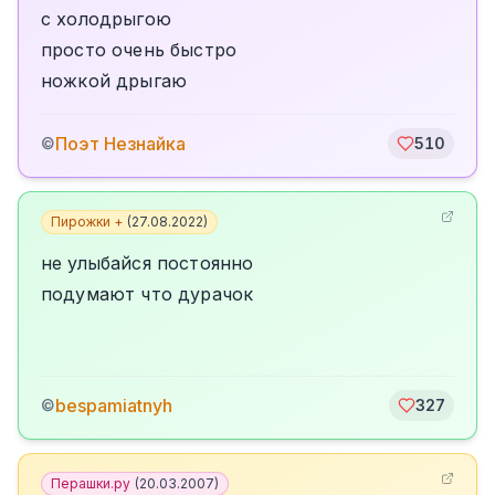
с холодрыгою
просто очень быстро
ножкой дрыгаю
Поэт Незнайка
©
510
Пирожки +
(
27.08.2022
)
не улыбайся постоянно
подумают что дурачок
bespamiatnyh
©
327
Перашки.ру
(
20.03.2007
)