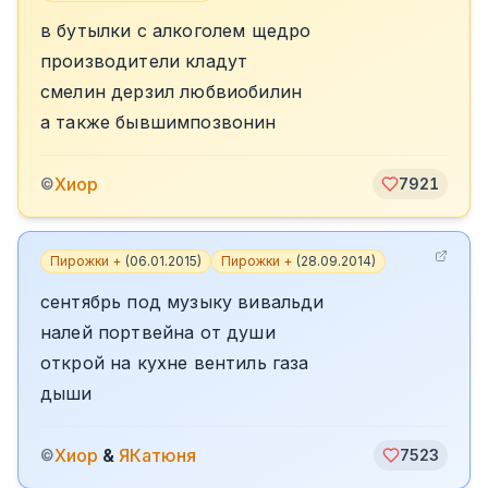
в бутылки с алкоголем щедро
производители кладут
смелин дерзил любвиобилин
а также бывшимпозвонин
Хиор
©
7921
Пирожки +
(
06.01.2015
)
Пирожки +
(
28.09.2014
)
сентябрь под музыку вивальди
налей портвейна от души
открой на кухне вентиль газа
дыши
Хиор
&
ЯКатюня
©
7523