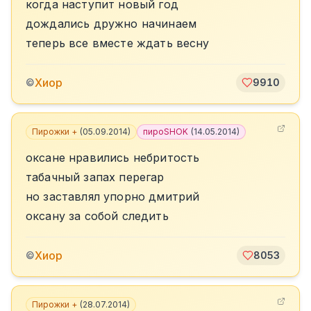
когда наступит новый год
дождались дружно начинаем
теперь все вместе ждать весну
Хиор
©
9910
Пирожки +
(
05.09.2014
)
пироSHOK
(
14.05.2014
)
оксане нравились небритость
табачный запах перегар
но заставлял упорно дмитрий
оксану за собой следить
Хиор
©
8053
Пирожки +
(
28.07.2014
)