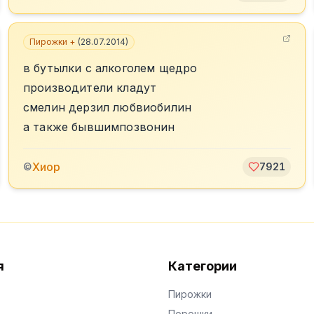
Пирожки +
(
28.07.2014
)
в бутылки с алкоголем щедро
производители кладут
смелин дерзил любвиобилин
а также бывшимпозвонин
Хиор
©
7921
я
Категории
Пирожки
Порошки