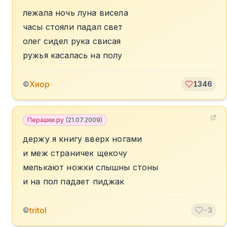
лежала ночь луна висела
часы стояли падал свет
олег сидел рука свисая
ружья касалась на полу
Хиор
©
1346
Перашки.ру
(
21.07.2009
)
держу я книгу вверх ногами
и меж страничек щекочу
мелькают ножки слышны стоны
и на пол падает пиджак
tritol
©
-3