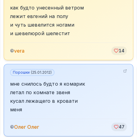
как будто унесенный ветром
лежит евгений на полу
и чуть шевелится ногами
и шевелюрой шелестит
vera
©
14
Порошки
(
25.01.2012
)
мне снилось будто я комарик
летал по комнате звеня
кусал лежащего в кровати
меня
Олег Олег
©
47