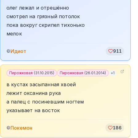
олег лежал и отрешённо
смотрел на грязный потолок
пока вокруг скрипел тихонько
мелок
Идиот
©
911
Пирожковая
(
31.10.2015
)
Пирожковая
(
26.01.2014
)
+
1
в кустах засыпанная хвоей
лежит оксанина рука
а палец с посиневшим ногтем
указывает на восток
Покемон
©
186