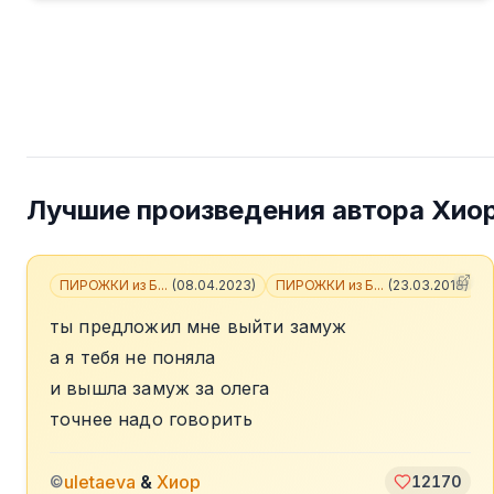
Лучшие произведения автора
Хио
ПИРОЖКИ из Б...
(
08.04.2023
)
ПИРОЖКИ из Б...
(
23.03.2018
)
+
ты предложил мне выйти замуж
а я тебя не поняла
и вышла замуж за олега
точнее надо говорить
uletaeva
&
Хиор
©
12170