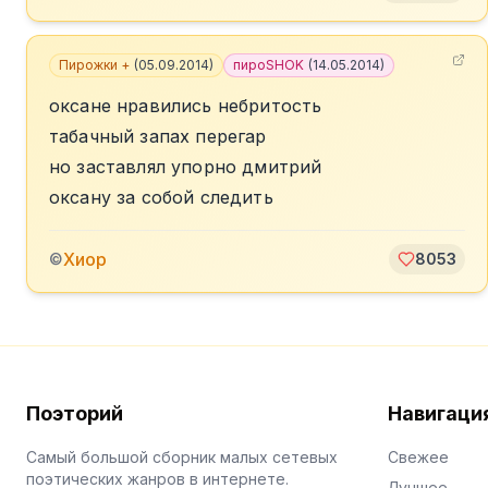
Пирожки +
(
05.09.2014
)
пироSHOK
(
14.05.2014
)
оксане нравились небритость
табачный запах перегар
но заставлял упорно дмитрий
оксану за собой следить
Хиор
©
8053
Поэторий
Навигаци
Самый большой сборник малых сетевых
Свежее
поэтических жанров в интернете.
Лучшее