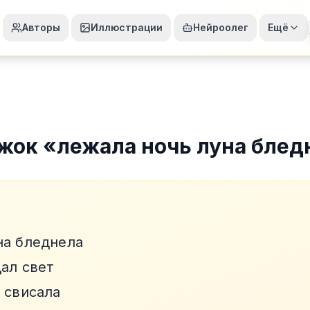
Авторы
Иллюстрации
Нейроолег
Ещё
жок
«
лежала ночь луна блед
на бледнела
дал свет
 свисала