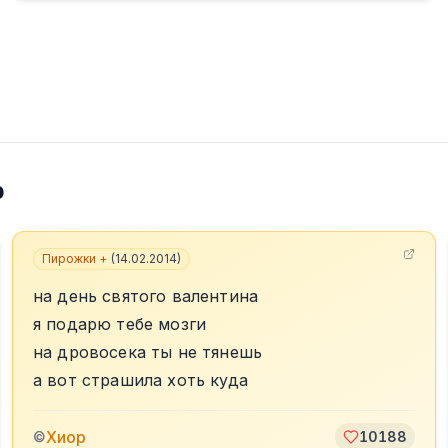
р
3
Пирожки +
(
14.02.2014
)
на день святого валентина
я подарю тебе мозги
на дровосека ты не тянешь
а вот страшила хоть куда
Хиор
©
10188