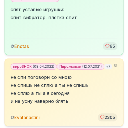
спят усталые игрушки:
спит вибратор, плётка спит
Enotas
©
95
пироSHOK
(
08.04.2022
)
Пирожковая
(
12.07.2021
)
+
7
не спи поговори со мною
не спишь не сплю а ты не спишь
не сплю а ты а я сегодня
и не усну наверно блять
kvatanastini
©
2305