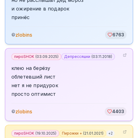
но не расслышал дед мороз
и ожирение в подарок
принёс
zlobins
©
6763
пироSHOK
(
03.09.2025
)
Депрессяшки
(
03.11.2018
)
клею на берёзу
облетевший лист
нет я не придурок
просто оптимист
zlobins
©
4403
пироSHOK
(
19.10.2025
)
Пирожки +
(
21.01.2021
)
+
2