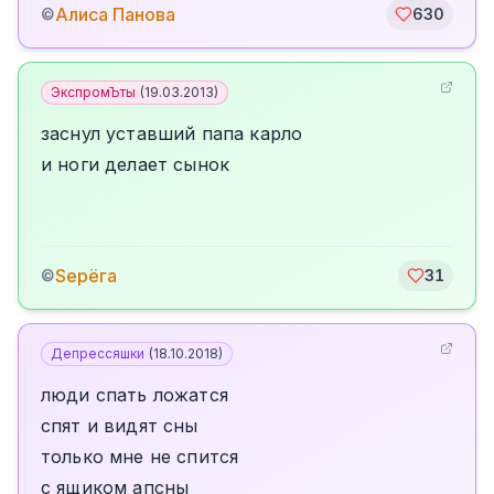
Алиса Панова
©
630
ЭкспромЪты
(
19.03.2013
)
заснул уставший папа карло
и ноги делает сынок
Sерёга
©
31
Депрессяшки
(
18.10.2018
)
люди спать ложатся
спят и видят сны
только мне не спится
с ящиком апсны