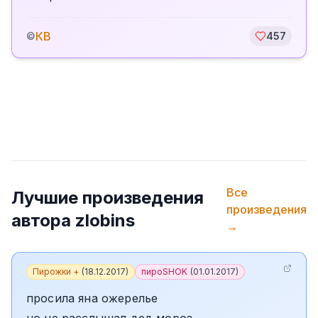
КВ
©
457
Все
Лучшие произведения
произведения
автора
zlobins
→
Пирожки +
(
18.12.2017
)
пироSHOK
(
01.01.2017
)
просила яна ожерелье