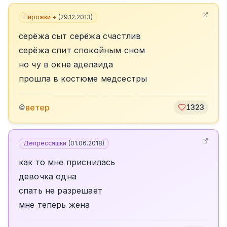
Пирожки +
(
29.12.2013
)
серёжа сыт серёжа счастлив
серёжа спит спокойным сном
но чу в окне аделаида
прошла в костюме медсестры
ветер
©
1323
Депрессяшки
(
01.06.2018
)
как то мне приснилась
девочка одна
спать не разрешает
мне теперь жена