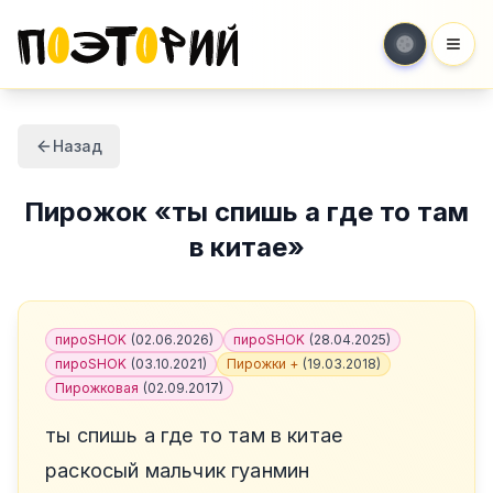
Мен
Назад
Пирожок
«
ты спишь а где то там
в китае
»
пироSHOK
(
02.06.2026
)
пироSHOK
(
28.04.2025
)
пироSHOK
(
03.10.2021
)
Пирожки +
(
19.03.2018
)
Пирожковая
(
02.09.2017
)
ты спишь а где то там в китае
раскосый мальчик гуанмин