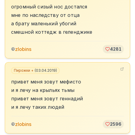
огромный сизый нос достался
мне по наследству от отца
а брату маленький убогий
смешной коттедж в геленджике
zlobins
©
4281
Пирожки +
(
03.04.2019
)
привет меня зовут мефисто
и я лечу на крыльях тьмы
привет меня зовут геннадий
и я лечу таких людей
zlobins
©
2596