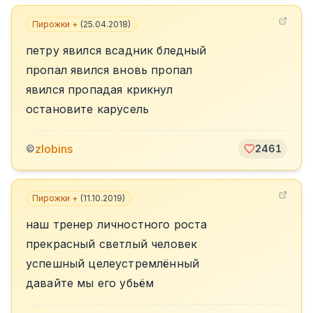
Пирожки +
(
25.04.2018
)
петру явился всадник бледный
пропал явился вновь пропал
явился пропадая крикнул
остановите карусель
zlobins
©
2461
Пирожки +
(
11.10.2019
)
наш тренер личностного роста
прекрасный светлый человек
успешный целеустремлённый
давайте мы его убьём