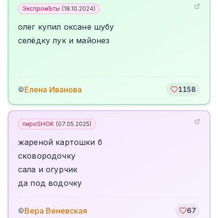
ЭкспромЪты
(
18.10.2024
)
олег купил оксане шубу
селёдку лук и майонез
Елена Иванова
©
1158
пироSHOK
(
07.05.2025
)
жареной картошки б
сковородочку
сала и огурчик
да под водочку
Вера Веневская
©
67