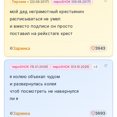
Пирожки +
(
22.06.2017
)
пироSHOK
(
09.05.2017
)
мой дед неграмотный крестьянин
расписываться не умел
и вместо подписи он просто
поставил на рейхстаге крест
Заринка
©
3943
пироSHOK
(
15.01.2026
)
пироSHOK
(
03.10.2025
)
+
3
я колею объехал чудом
и развернулась колея
чтоб посмотреть не навернулся
ли я
Заринка
©
3693