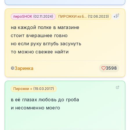
пироSHOK
(
02.11.2024
)
ПИРОЖКИ из Б...
(
12.06.2023
)
+
2
на каждой полке в магазине
стоит вчерашнее говно
но если руку вглубь засунуть
то можно свежее найти
Заринка
©
3598
Пирожки +
(
19.03.2017
)
в её глазах любовь до гроба
и несомненно моего