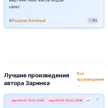
мартини пиво виски водка
салат
Роджер Весёлый
©
91
Все
Лучшие произведения
произведения
автора
Заринка
→
пироSHOK
(
12.01.2026
)
пироSHOK
(
02.02.2018
)
+
2