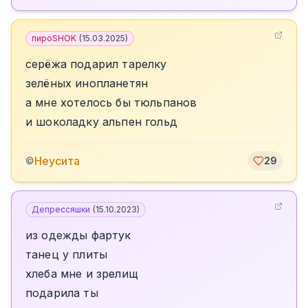
пироSHOK
(
15.03.2025
)
серёжа подарил тарелку
зелёных инопланетян
а мне хотелось бы тюльпанов
и шоколадку альпен гольд
Неусита
©
29
Депрессяшки
(
15.10.2023
)
из одежды фартук
танец у плиты
хлеба мне и зрелищ
подарила ты