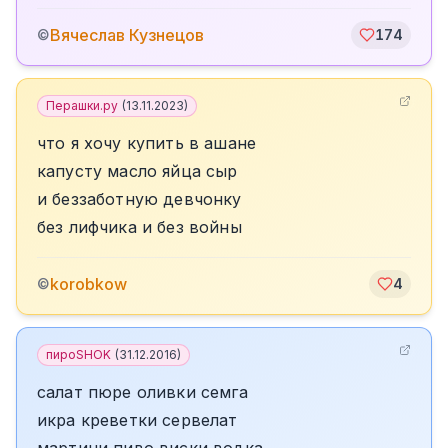
Вячеслав Кузнецов
©
174
Перашки.ру
(
13.11.2023
)
что я хочу купить в ашане
капусту масло яйца сыр
и беззаботную девчонку
без лифчика и без войны
korobkow
©
4
пироSHOK
(
31.12.2016
)
салат пюре оливки семга
икра креветки сервелат