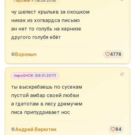
Пирожки +
(
18.09.2014
)
чу шелест крыльев за окошком
никак из хогвардса письмо
ан нет то голубь на карнизе
другого голубя ебёт
Вороныч
©
4778
пироSHOK
(
09.01.2017
)
ты выскребаешь по сусекам
пустой амбар своей любви
а гдетотам в лесу дремучем
лиса припудривает нос
Андрей Верютин
©
84