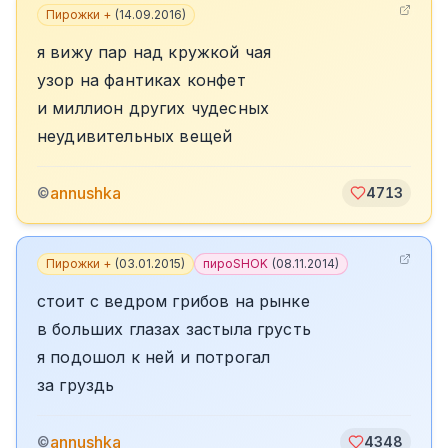
Пирожки +
(
14.09.2016
)
я вижу пар над кружкой чая
узор на фантиках конфет
и миллион других чудесных
неудивительных вещей
annushka
©
4713
Пирожки +
(
03.01.2015
)
пироSHOK
(
08.11.2014
)
стоит с ведром грибов на рынке
в больших глазах застыла грусть
я подошол к ней и потрогал
за груздь
annushka
©
4348