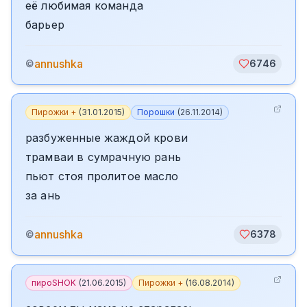
её любимая команда
барьер
annushka
©
6746
Пирожки +
(
31.01.2015
)
Порошки
(
26.11.2014
)
разбуженные жаждой крови
трамваи в сумрачную рань
пьют стоя пролитое масло
за ань
annushka
©
6378
пироSHOK
(
21.06.2015
)
Пирожки +
(
16.08.2014
)