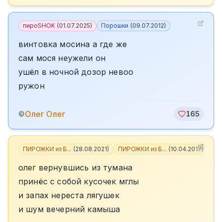
пироSHOK
(
01.07.2025
)
Порошки
(
09.07.2012
)
винтовка мосина а где же
сам мося неужели он
ушёл в ночной дозор невоо
ружон
Олег Олег
©
165
ПИРОЖКИ из Б...
(
28.08.2021
)
ПИРОЖКИ из Б...
(
10.04.2017
)
+
3
олег вернувшись из тумана
принёс с собой кусочек мглы
и запах нереста лягушек
и шум вечерний камыша