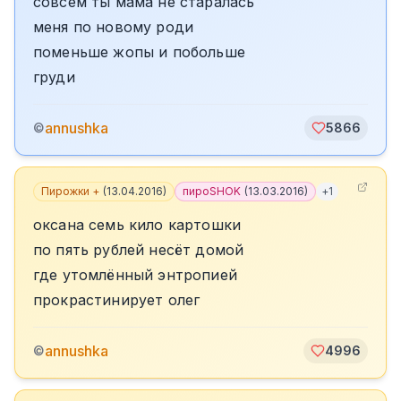
совсем ты мама не старалась
меня по новому роди
поменьше жопы и побольше
груди
annushka
©
5866
Пирожки +
(
13.04.2016
)
пироSHOK
(
13.03.2016
)
+
1
оксана семь кило картошки
по пять рублей несёт домой
где утомлённый энтропией
прокрастинирует олег
annushka
©
4996