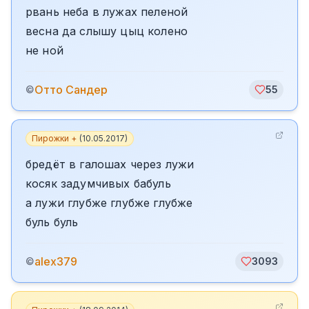
рвань неба в лужах пеленой
весна да слышу цыц колено
не ной
Отто Сандер
©
55
Пирожки +
(
10.05.2017
)
бредёт в галошах через лужи
косяк задумчивых бабуль
а лужи глубже глубже глубже
буль буль
alex379
©
3093