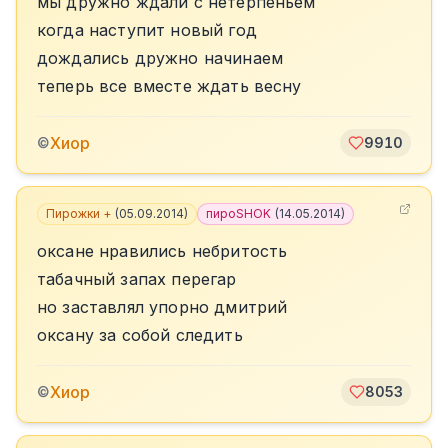
мы дружно ждали с нетерпеньем
когда наступит новый год
дождались дружно начинаем
теперь все вместе ждать весну
Хиор
©
9910
Пирожки +
(
05.09.2014
)
пироSHOK
(
14.05.2014
)
оксане нравились небритость
табачный запах перегар
но заставлял упорно дмитрий
оксану за собой следить
Хиор
©
8053