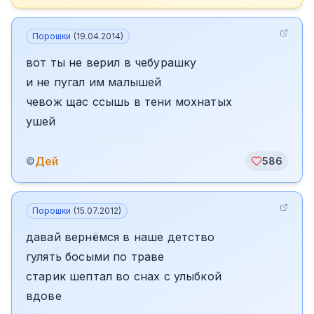
Порошки
(
19.04.2014
)
вот ты не верил в чебурашку
и не пугал им малышей
чевож щас ссышь в тени мохнатых
ушей
Дей
©
586
Порошки
(
15.07.2012
)
давай вернёмся в наше детство
гулять босыми по траве
старик шептал во снах с улыбкой
вдове