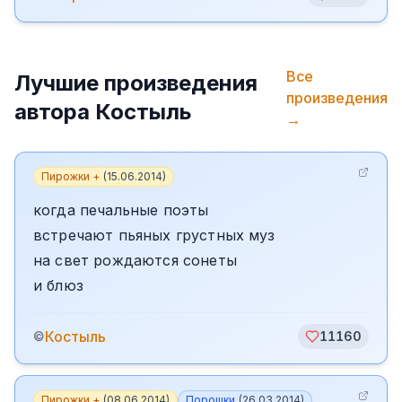
Все
Лучшие произведения
произведения
автора
Костыль
→
Пирожки +
(
15.06.2014
)
когда печальные поэты
встречают пьяных грустных муз
на свет рождаются сонеты
и блюз
Костыль
©
11160
Пирожки +
(
08.06.2014
)
Порошки
(
26.03.2014
)