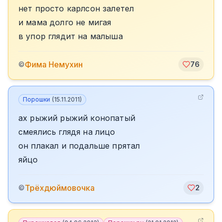
нет просто карлсон залетел
и мама долго не мигая
в упор глядит на малыша
Фима Немухин
©
76
Порошки
(
15.11.2011
)
ах рыжий рыжий конопатый
смеялись глядя на лицо
он плакал и подальше прятал
яйцо
️Трёхдюймовочка
©
2