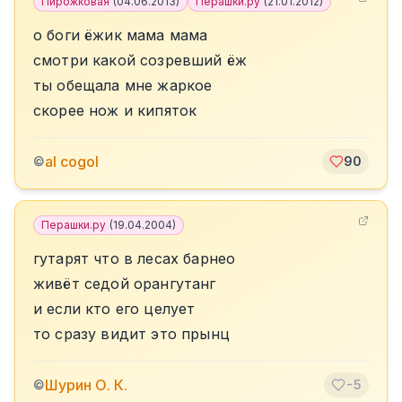
Пирожковая
(
04.06.2013
)
Перашки.ру
(
21.01.2012
)
о боги ёжик мама мама
смотри какой созревший ёж
ты обещала мне жаркое
скорее нож и кипяток
al cogol
©
90
Перашки.ру
(
19.04.2004
)
гутарят что в лесах барнео
живёт седой орангутанг
и если кто его целует
то сразу видит это прынц
Шурин О. К.
©
-5