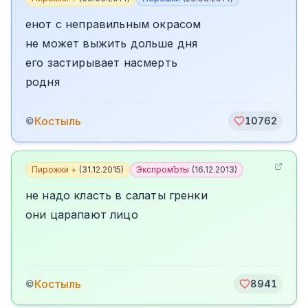
енот с неправильным окрасом
не может выжить дольше дня
его застирывает насмерть
родня
Костыль
©
10762
Пирожки +
(
31.12.2015
)
ЭкспромЪты
(
16.12.2013
)
не надо класть в салаты гренки
они царапают лицо
Костыль
©
8941