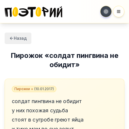
Мен
Назад
Пирожок
«
солдат пингвина не
обидит
»
Пирожки +
(
10.01.2017
)
солдат пингвина не обидит
у них похожая судьба
стоят в сугробе греют яйца
и тихо мам во сне зовут