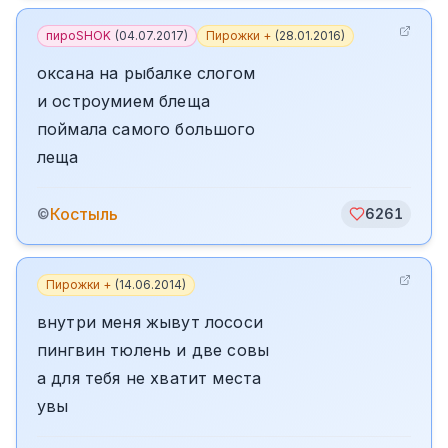
пироSHOK
(
04.07.2017
)
Пирожки +
(
28.01.2016
)
оксана на рыбалке слогом
и остроумием блеща
поймала самого большого
леща
Костыль
©
6261
Пирожки +
(
14.06.2014
)
внутри меня жывут лососи
пингвин тюлень и две совы
а для тебя не хватит места
увы