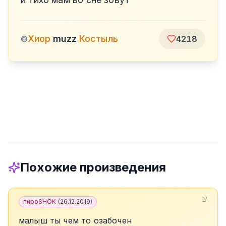
Хиор
muzz
Костыль
©
4218
Похожие произведения
пироSHOK
(
26.12.2019
)
малыш ты чем то озабочен