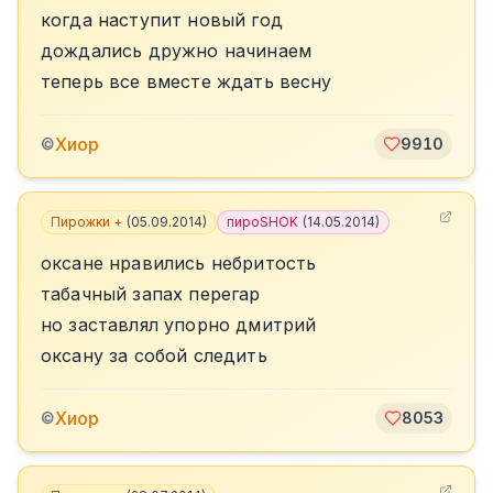
когда наступит новый год
дождались дружно начинаем
теперь все вместе ждать весну
Хиор
©
9910
Пирожки +
(
05.09.2014
)
пироSHOK
(
14.05.2014
)
оксане нравились небритость
табачный запах перегар
но заставлял упорно дмитрий
оксану за собой следить
Хиор
©
8053