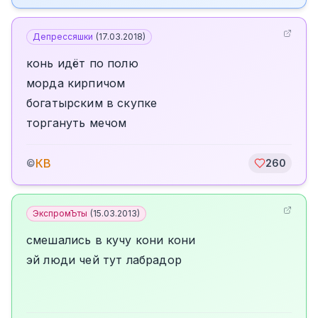
Депрессяшки
(
17.03.2018
)
конь идёт по полю
морда кирпичом
богатырским в скупке
торгануть мечом
КВ
©
260
ЭкспромЪты
(
15.03.2013
)
смешались в кучу кони кони
эй люди чей тут лабрадор