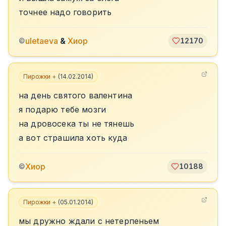
точнее надо говорить
uletaeva
&
Хиор
©
12170
Пирожки +
(
14.02.2014
)
на день святого валентина
я подарю тебе мозги
на дровосека ты не тянешь
а вот страшила хоть куда
Хиор
©
10188
Пирожки +
(
05.01.2014
)
мы дружно ждали с нетерпеньем