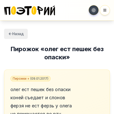
Мен
Назад
Пирожок
«
олег ест пешек без
опаски
»
Пирожки +
(
09.01.2017
)
олег ест пешек без опаски
коней съедает и слонов
ферзя не ест ферзь у олега
не помещается во рту