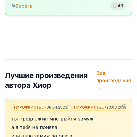
Sерёга
©
43
Все
Лучшие произведения
произведения
автора
Хиор
→
ПИРОЖКИ из Б...
(
08.04.2023
)
ПИРОЖКИ из Б...
(
23.03.2018
)
+
3
ты предложил мне выйти замуж
а я тебя не поняла
и вышла замуж за олега