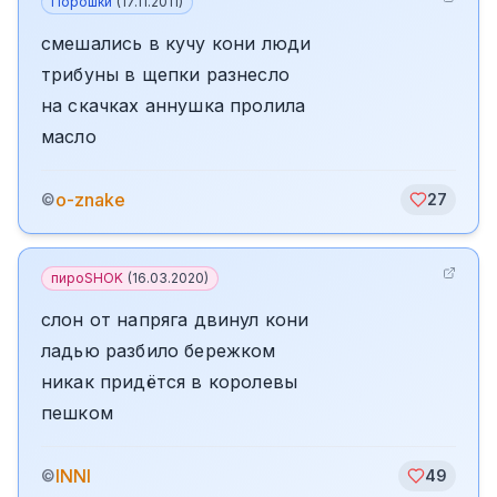
Порошки
(
17.11.2011
)
смешались в кучу кони люди
трибуны в щепки разнесло
на скачках аннушка пролила
масло
o-znake
©
27
пироSHOK
(
16.03.2020
)
слон от напряга двинул кони
ладью разбило бережком
никак придётся в королевы
пешком
INNI
©
49