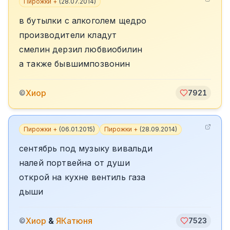
Пирожки +
(
28.07.2014
)
в бутылки с алкоголем щедро
производители кладут
смелин дерзил любвиобилин
а также бывшимпозвонин
Хиор
©
7921
Пирожки +
(
06.01.2015
)
Пирожки +
(
28.09.2014
)
сентябрь под музыку вивальди
налей портвейна от души
открой на кухне вентиль газа
дыши
Хиор
&
ЯКатюня
©
7523