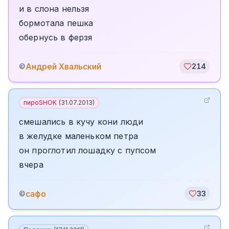
и в слона нельзя
бормотала пешка
обернусь в ферзя
Андрей Хвальский
©
214
пироSHOK
(
31.07.2013
)
смешались в кучу кони люди
в желудке маленьком петра
он проглотил лошадку с пупсом
вчера
сафо
©
33