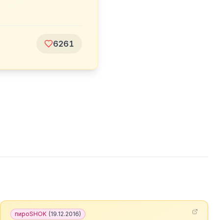
6261
пироSHOK
(
19.12.2016
)