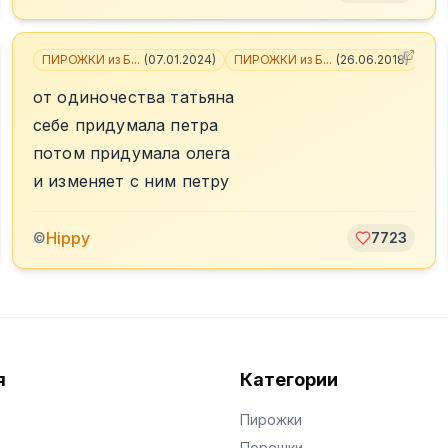
ПИРОЖКИ из Б...
(
07.01.2024
)
ПИРОЖКИ из Б...
(
26.06.2018
)
+
3
от одиночества татьяна
себе придумала петра
потом придумала олега
и изменяет с ним петру
Hippy
©
7723
я
Категории
Пирожки
Порошки