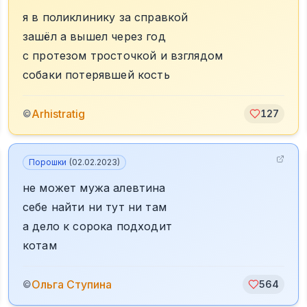
я в поликлинику за справкой
зашёл а вышел через год
с протезом тросточкой и взглядом
собаки потерявшей кость
Arhistratig
©
127
Порошки
(
02.02.2023
)
не может мужа алевтина
себе найти ни тут ни там
а дело к сорока подходит
котам
Ольга Ступина
©
564