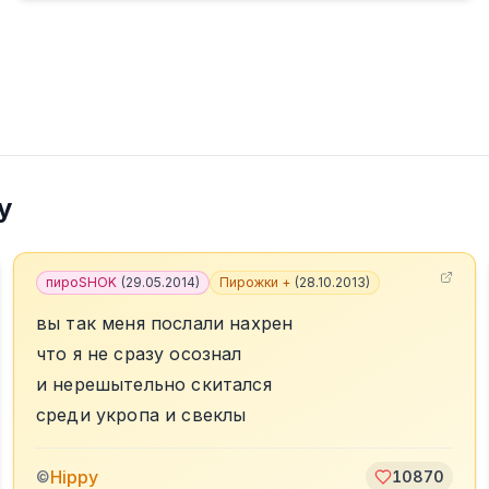
y
пироSHOK
(
29.05.2014
)
Пирожки +
(
28.10.2013
)
вы так меня послали нахрен
что я не сразу осознал
и нерешытельно скитался
среди укропа и свеклы
Hippy
©
10870