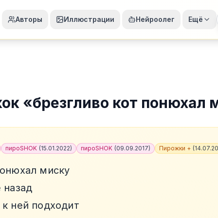
Авторы
Иллюстрации
Нейроолег
Ещё
жок
«
брезгливо кот понюхал 
пироSHOK
(
15.01.2022
)
пироSHOK
(
09.09.2017
)
Пирожки +
(
14.07.2
понюхал миску
 назад
 к ней подходит