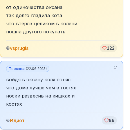
от одиночества оксана
так долго гладила кота
что втёрла целиком в колени
пошла другого покупать
vsprugis
©
122
Порошки
(
22.06.2013
)
войдя в оксану коля понял
что дома лучше чем в гостях
носки развесив на кишках и
костях
Идиот
©
89