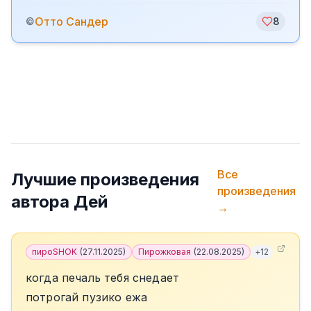
Отто Сандер
©
8
Все
Лучшие произведения
произведения
автора
Дей
→
пироSHOK
(
27.11.2025
)
Пирожковая
(
22.08.2025
)
+
12
когда печаль тебя снедает
потрогай пузико ежа