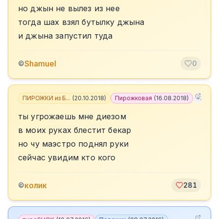
но джын не вылез из нее
тогда шах взял бутылку джына
и джына запустил туда
Shamuel
©
0
ПИРОЖКИ из Б...
(
20.10.2018
)
Пирожковая
(
16.08.2018
)
+
2
ты угрожаешь мне диезом
в моих руках блестит бекар
но чу маэстро поднял руки
сейчас увидим кто кого
колик
©
281