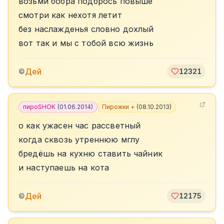
возьми бобра подбрось повыше
смотри как нехотя летит
без наслажденья словно дохлый
вот так и мы с тобой всю жизнь
Дей
©
12321
пироSHOK
(
01.06.2014
)
Пирожки +
(
08.10.2013
)
о как ужасен час рассветный
когда сквозь утреннюю мглу
бредёшь на кухню ставить чайник
и наступаешь на кота
Дей
©
12175