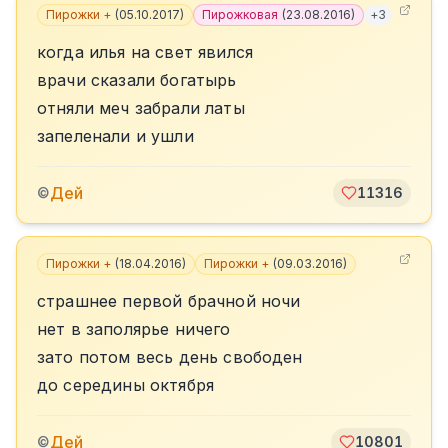
Пирожки +
(
05.10.2017
)
Пирожковая
(
23.08.2016
)
+
3
когда илья на свет явился
врачи сказали богатырь
отняли меч забрали латы
запеленали и ушли
Дей
©
11316
Пирожки +
(
18.04.2016
)
Пирожки +
(
09.03.2016
)
страшнее первой брачной ночи
нет в заполярье ничего
зато потом весь день свободен
до середины октября
Дей
©
10801