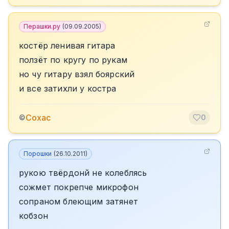
Перашки.ру
(
09.09.2005
)
костёр ленивая гитара
ползёт по кругу по рукам
но чу гитару взял боярский
и все затихли у костра
Сохас
©
0
Порошки
(
26.10.2011
)
рукою твёрдонй не колеблясь
сожмет покрепче микрофон
сопраном блеющим затянет
кобзон