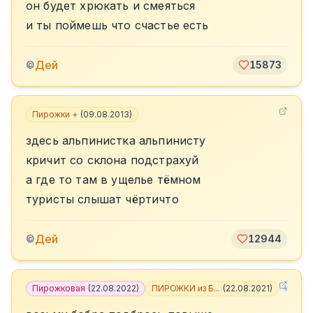
он будет хрюкать и смеяться
и ты поймешь что счастье есть
Дей
©
15873
Пирожки +
(
09.08.2013
)
здесь альпинистка альпинисту
кричит со склона подстрахуй
а где то там в ущелье тёмном
туристы слышат чёртичто
Дей
©
12944
Пирожковая
(
22.08.2022
)
ПИРОЖКИ из Б...
(
22.08.2021
)
+
7