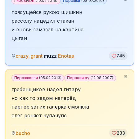
пироSHOK
(
10.07.2016
)
Порошки
(
08.07.2016
)
трясущейся рукою шишкин
рассолу нацедил стакан
и вновь замазал на картине
цыган
crazy_grant
muzz
Enotas
©
745
Пирожковая
(
05.02.2013
)
Перашки.ру
(
12.08.2007
)
гребенщиков надел гитару
но как то задом наперёд
партер затих галёрка смолкла
олег роняет чупачупс
bucho
©
233