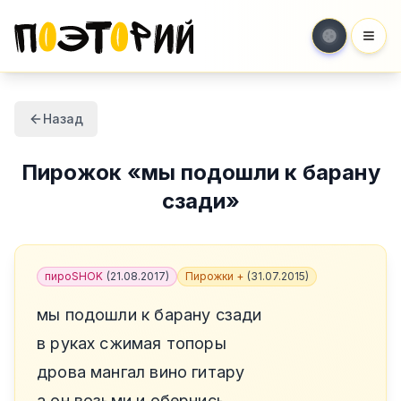
Мен
Назад
Пирожок
«
мы подошли к барану
сзади
»
пироSHOK
(
21.08.2017
)
Пирожки +
(
31.07.2015
)
мы подошли к барану сзади
в руках сжимая топоры
дрова мангал вино гитару
а он возьми и обернись