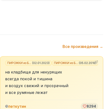
Все произведения →
ПИРОЖКИ из Б...
(
02.01.2023
)
ПИРОЖКИ из Б...
(
05.02.2018
)
+
2
на кладбище для некурящих
всегда покой и тишина
и воздух свежий и прозрачный
и все румяные лежат
петкутин
©
8294