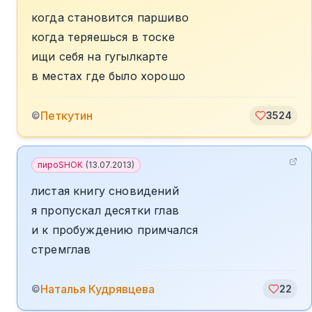
когда становится паршиво
когда теряешься в тоске
ищи себя на гугылкарте
в местах где было хорошо
Петкутин
©
3524
пироSHOK
(
13.07.2013
)
листая книгу сновидений
я пропускал десятки глав
и к пробуждению примчался
стремглав
Наталья Кудрявцева
©
22