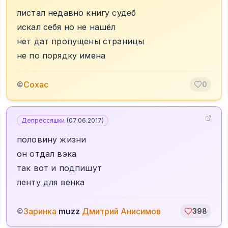
листал недавно книгу судеб
искал себя но не нашёл
нет дат пропущены страницы
не по порядку имена
Сохас
©
0
Депрессяшки
(
07.06.2017
)
половину жизни
он отдал вэка
так вот и подпишут
ленту для венка
Заринка
muzz
Дмитрий Анисимов
©
398