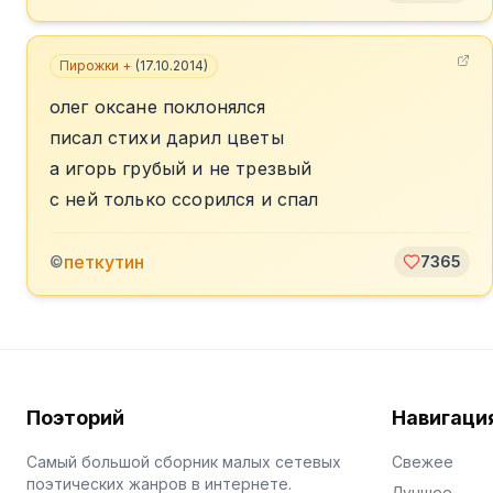
Пирожки +
(
17.10.2014
)
олег оксане поклонялся
писал стихи дарил цветы
а игорь грубый и не трезвый
с ней только ссорился и спал
петкутин
©
7365
Поэторий
Навигаци
Самый большой сборник малых сетевых
Свежее
поэтических жанров в интернете.
Лучшее