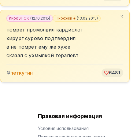
пироSHOK
(
12.10.2015
)
Пирожки +
(
13.02.2015
)
помрет промолвил кардиолог
хирург сурово подтвердил
а не помрет ему же хуже
сказал с ухмылкой терапевт
петкутин
©
6481
Правовая информация
Условия использования
Политика конфиденциальности