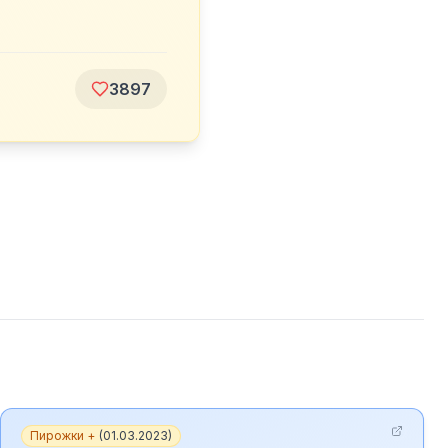
3897
Пирожки +
(
01.03.2023
)