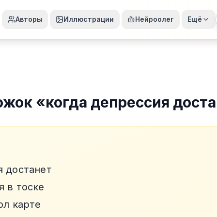
Авторы
Иллюстрации
Нейроолег
Ещё
ожок
«
когда депрессия дост
я достанет
я в тоске
ол карте