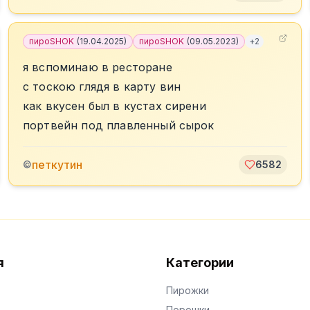
пироSHOK
(
19.04.2025
)
пироSHOK
(
09.05.2023
)
+
2
я вспоминаю в ресторане
с тоскою глядя в карту вин
как вкусен был в кустах сирени
портвейн под плавленный сырок
петкутин
©
6582
я
Категории
Пирожки
Порошки