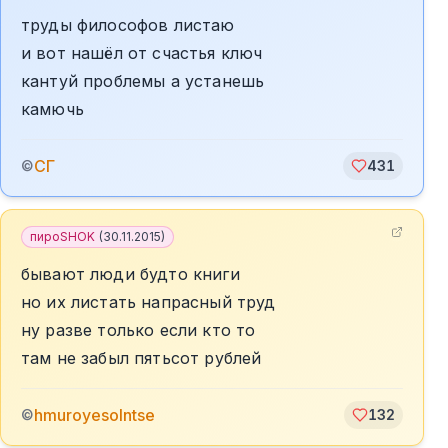
труды философов листаю
и вот нашёл от счастья ключ
кантуй проблемы а устанешь
камючь
СГ
©
431
пироSHOK
(
30.11.2015
)
бывают люди будто книги
но их листать напрасный труд
ну разве только если кто то
там не забыл пятьсот рублей
hmuroyesolntsе
©
132