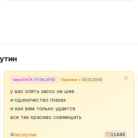
утин
пироSHOK
(
11.09.2019
)
Пирожки +
(
01.12.2014
)
у вас опять засос на шее
и одиночество глазах
и как вам только удается
все так красиво совмещать
петкутин
©
11446