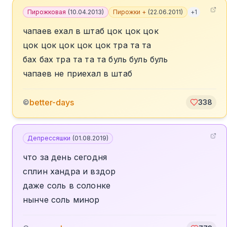
Пирожковая
(
10.04.2013
)
Пирожки +
(
22.06.2011
)
+
1
чапаев ехал в штаб цок цок цок
цок цок цок цок цок тра та та
бах бах тра та та та буль буль буль
чапаев не приехал в штаб
better-days
©
338
Депрессяшки
(
01.08.2019
)
что за день сегодня
сплин хандра и вздор
даже соль в солонке
нынче соль минор