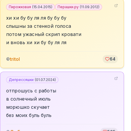
Пирожковая
(
15.04.2015
)
Перашки.ру
(
11.09.2012
)
хи хи бу бу ля ля бу бу бу
слышны за стенкой голоса
потом ужасный скрип кровати
и вновь хи хи бу бу ля ля
tritol
©
64
Депрессяшки
(
01.07.2024
)
отпрошусь с работы
в солнечный июль
морюшко скучает
без моих буль буль