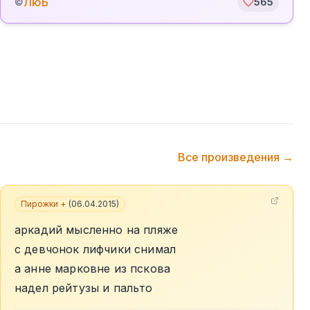
ЛюБ
©
565
Все произведения →
Пирожки +
(
06.04.2015
)
аркадий мысленно на пляже
с девчонок лифчики снимал
а анне марковне из пскова
надел рейтузы и пальто