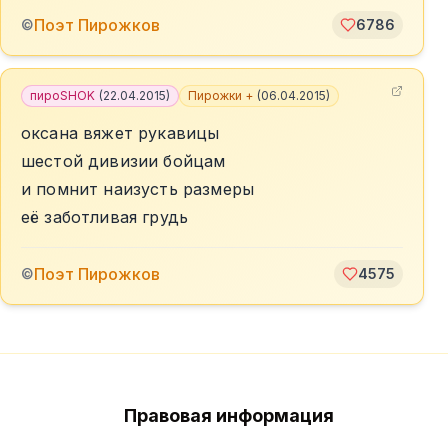
Поэт Пирожков
©
6786
пироSHOK
(
22.04.2015
)
Пирожки +
(
06.04.2015
)
оксана вяжет рукавицы
шестой дивизии бойцам
и помнит наизусть размеры
её заботливая грудь
Поэт Пирожков
©
4575
Правовая информация