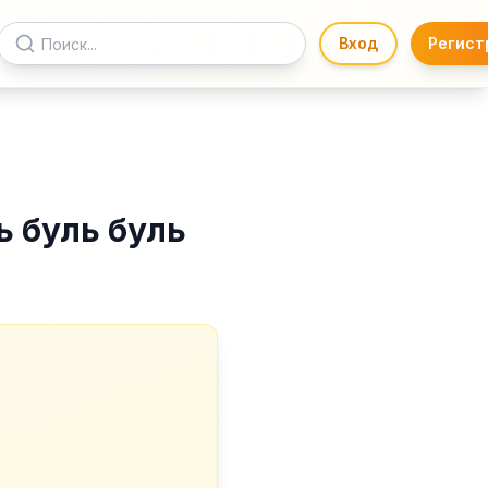
Вход
Регист
ь буль буль