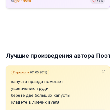
granovsk
©
773
Лучшие произведения автора
Поэ
Пирожки +
(
01.05.2015
)
капуста правда помогает
увеличению груди
берёте две больших капусты
кладете в лифчик вуаля