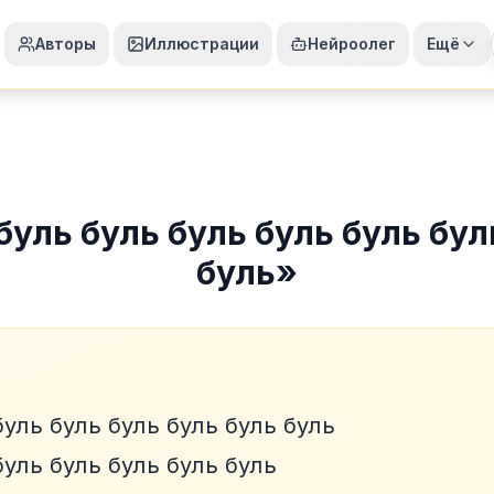
Авторы
Иллюстрации
Нейроолег
Ещё
буль буль буль буль буль бул
буль
»
буль буль буль буль буль буль
буль буль буль буль буль