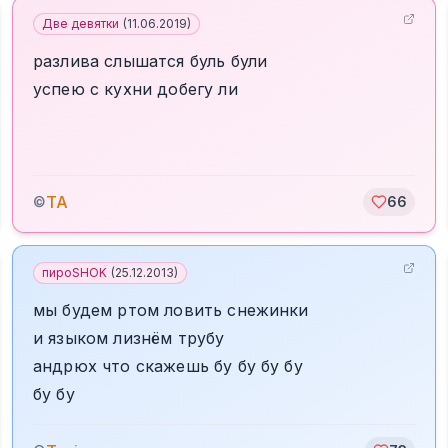
Две девятки
(
11.06.2019
)
разлива слышатся буль були
успею с кухни добегу ли
TA
©
66
пироSHOK
(
25.12.2013
)
мы будем ртом ловить снежинки
и языком лизнём трубу
андрюх что скажешь бу бу бу бу
бу бу