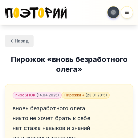
Мен
Назад
Пирожок
«
вновь безработного
олега
»
пироSHOK
(
14.04.2025
)
Пирожки +
(
23.01.2015
)
вновь безработного олега
никто не хочет брать к себе
нет стажа навыков и знаний
да и желанья тоже нет