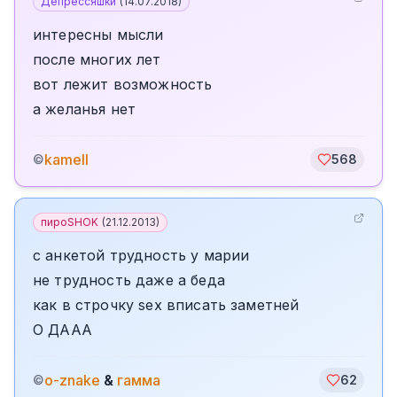
Депрессяшки
(
14.07.2018
)
интересны мысли
после многих лет
вот лежит возможность
а желанья нет
kamell
©
568
пироSHOK
(
21.12.2013
)
с анкетой трудность у марии
не трудность даже а беда
как в строчку sex вписать заметней
О ДААА
o-znake
&
гамма
©
62