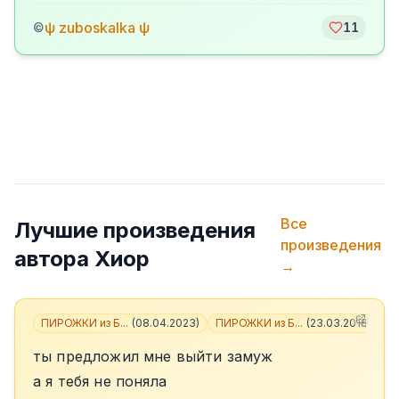
ψ zuboskalka ψ
©
11
Все
Лучшие произведения
произведения
автора
Хиор
→
ПИРОЖКИ из Б...
(
08.04.2023
)
ПИРОЖКИ из Б...
(
23.03.2018
)
+
3
ты предложил мне выйти замуж
а я тебя не поняла