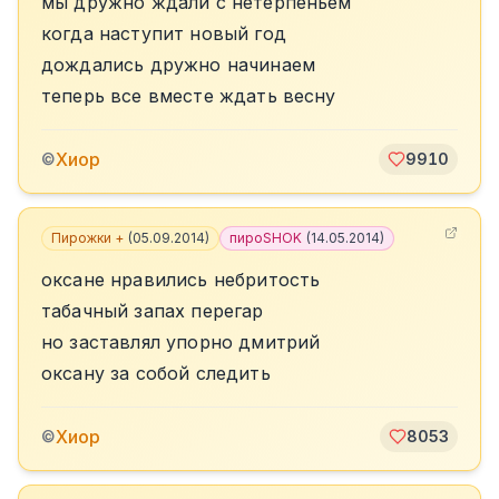
мы дружно ждали с нетерпеньем
когда наступит новый год
дождались дружно начинаем
теперь все вместе ждать весну
Хиор
©
9910
Пирожки +
(
05.09.2014
)
пироSHOK
(
14.05.2014
)
оксане нравились небритость
табачный запах перегар
но заставлял упорно дмитрий
оксану за собой следить
Хиор
©
8053