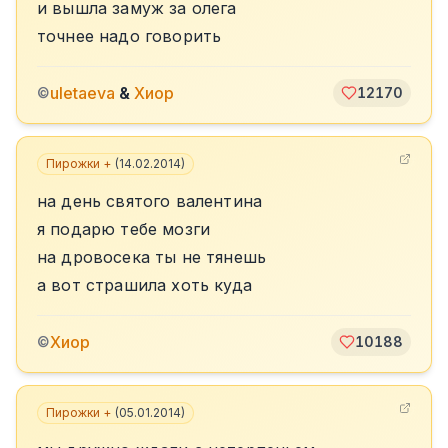
и вышла замуж за олега
точнее надо говорить
uletaeva
&
Хиор
©
12170
Пирожки +
(
14.02.2014
)
на день святого валентина
я подарю тебе мозги
на дровосека ты не тянешь
а вот страшила хоть куда
Хиор
©
10188
Пирожки +
(
05.01.2014
)