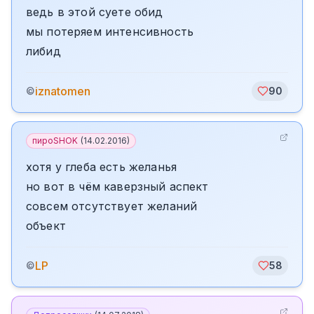
ведь в этой суете обид
мы потеряем интенсивность
либид
iznatomen
©
90
пироSHOK
(
14.02.2016
)
хотя у глеба есть желанья
но вот в чём каверзный аспект
совсем отсутствует желаний
объект
LP
©
58