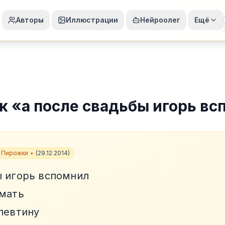
Авторы
Иллюстрации
Нейроолег
Ещё
к
«
а после свадьбы игорь в
Пирожки +
(
29.12.2014
)
ы игорь вспомнил
 мать
алевтину