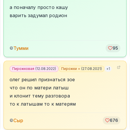
а поначалу просто кашу
варить задумал родион
Тумми
©
95
Пирожковая
(
12.08.2022
)
Пирожки +
(
27.08.2021
)
+
1
олег решил признаться зое
что он по матери латыш
и клонит тему разговора
то к латышам то к матерям
Сыр
©
676