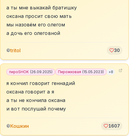
а ты мне выкакай братишку
оксана просит свою мать
мы назовём его олегом
а дочь его олеговной
tritol
©
30
пироSHOK
(
26.09.2025
)
Пирожковая
(
15.05.2023
)
+
8
я кончил говорит геннадий
оксана говорит а я
а ты не кончила оксана
и вот послушай почему
Кошкин
©
1607