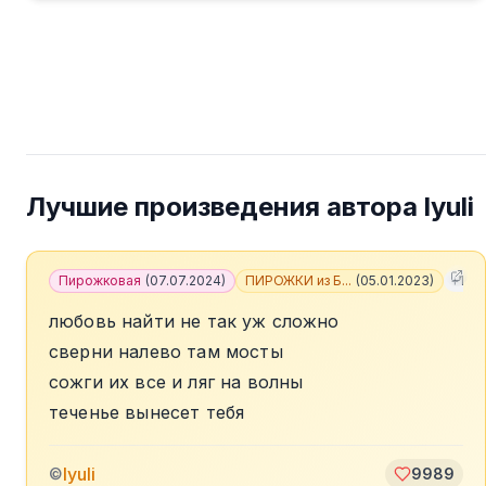
Лучшие произведения автора
lyuli
Пирожковая
(
07.07.2024
)
ПИРОЖКИ из Б...
(
05.01.2023
)
+
10
любовь найти не так уж сложно
сверни налево там мосты
сожги их все и ляг на волны
теченье вынесет тебя
lyuli
©
9989