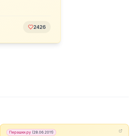
2426
Перашки.ру
(
28.06.2011
)