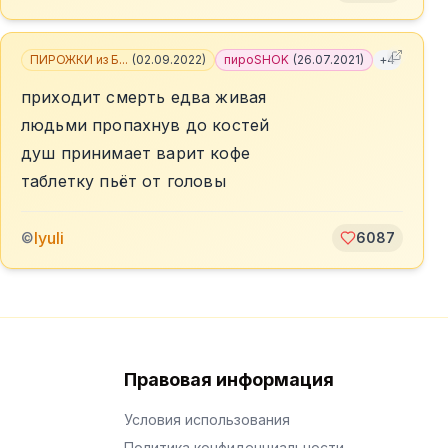
ПИРОЖКИ из Б...
(
02.09.2022
)
пироSHOK
(
26.07.2021
)
+
4
приходит смерть едва живая
людьми пропахнув до костей
душ принимает варит кофе
таблетку пьёт от головы
lyuli
©
6087
Правовая информация
Условия использования
Политика конфиденциальности