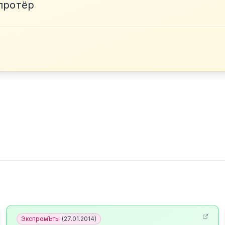
 протёр
ЭкспромЪты
(
27.01.2014
)