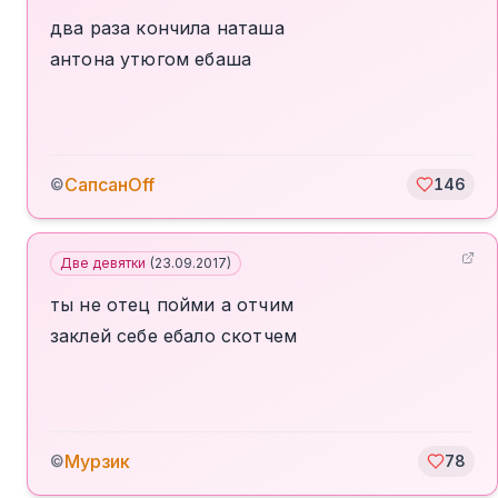
два раза кончила наташа
антона утюгом ебаша
СапсанOff
©
146
Две девятки
(
23.09.2017
)
ты не отец пойми а отчим
заклей себе ебало скотчем
Мурзик
©
78