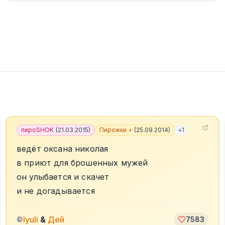
пироSHOK
(
21.03.2015
)
Пирожки +
(
25.09.2014
)
+
1
ведёт оксана николая
в приют для брошенных мужей
он улыбается и скачет
и не догадывается
lyuli
&
Дей
©
7583