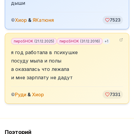
дыши
Хиор
&
ЯКатюня
©
7523
пироSHOK
(
21.12.2025
)
пироSHOK
(
31.12.2016
)
+
1
я год работала в психушке
посуду мыла и полы
а оказалась что лежала
и мне зарплату не дадут
Руди
&
Хиор
©
7331
Поэторий