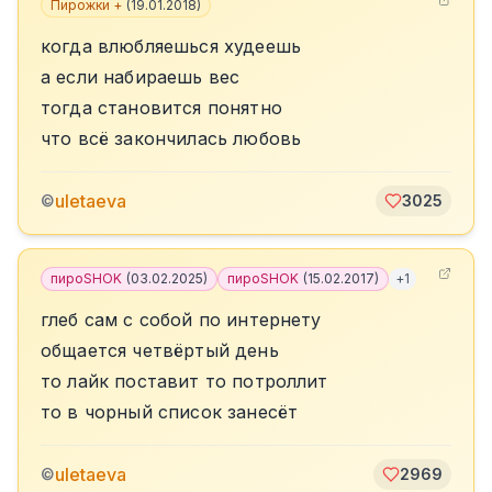
Пирожки +
(
19.01.2018
)
когда влюбляешься худеешь
а если набираешь вес
тогда становится понятно
что всё закончилась любовь
uletaeva
©
3025
пироSHOK
(
03.02.2025
)
пироSHOK
(
15.02.2017
)
+
1
глеб сам с собой по интернету
общается четвёртый день
то лайк поставит то потроллит
то в чорный список занесёт
uletaeva
©
2969