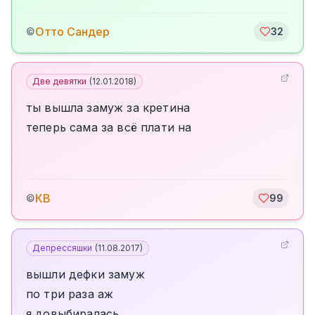
Отто Сандер
©
32
Две девятки
(
12.01.2018
)
ты вышла замуж за кретина
теперь сама за всё плати на
КВ
©
99
Депрессяшки
(
11.08.2017
)
вышли дефки замуж
по три раза аж
я довыбиралась