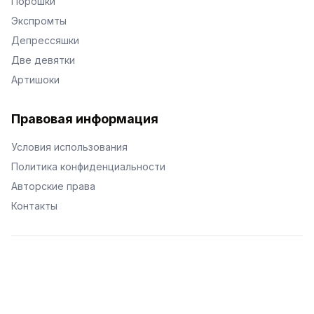
Порошки
Экспромты
Депрессяшки
Две девятки
Артишоки
Правовая информация
Условия использования
Политика конфиденциальности
Авторские права
Контакты
© Поэторий -
2026
•
Хиор
•
hior.ru
Сделано с любовью к малым поэтическим формам