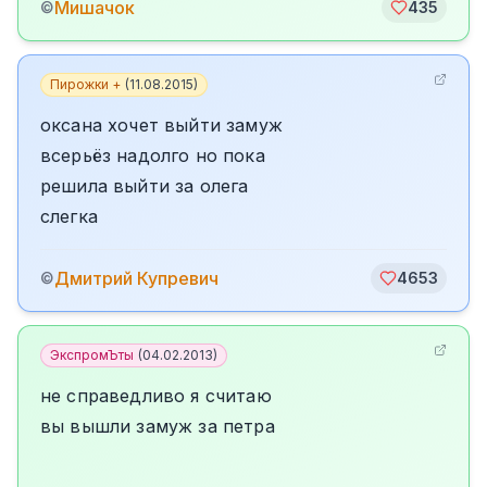
Мишачок
©
435
Пирожки +
(
11.08.2015
)
оксана хочет выйти замуж
всерьёз надолго но пока
решила выйти за олега
слегка
Дмитрий Купревич
©
4653
ЭкспромЪты
(
04.02.2013
)
не справедливо я считаю
вы вышли замуж за петра