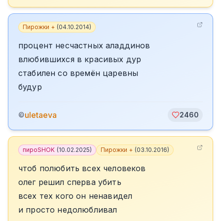
Пирожки +
(
04.10.2014
)
процент несчастных аладдинов
влюбившихся в красивых дур
стабилен со времён царевны
будур
uletaeva
©
2460
пироSHOK
(
10.02.2025
)
Пирожки +
(
03.10.2016
)
чтоб полюбить всех человеков
олег решил сперва убить
всех тех кого он ненавидел
и просто недолюбливал