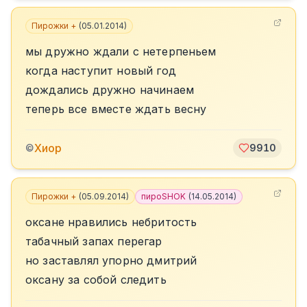
Пирожки +
(
05.01.2014
)
мы дружно ждали с нетерпеньем
когда наступит новый год
дождались дружно начинаем
теперь все вместе ждать весну
Хиор
©
9910
Пирожки +
(
05.09.2014
)
пироSHOK
(
14.05.2014
)
оксане нравились небритость
табачный запах перегар
но заставлял упорно дмитрий
оксану за собой следить