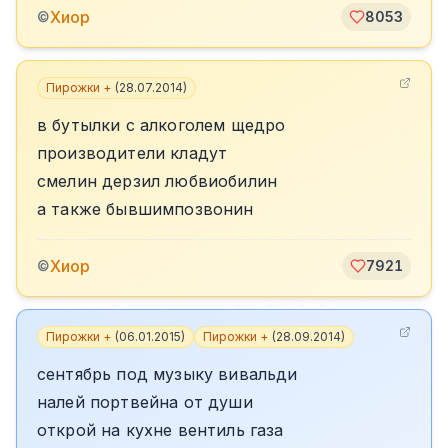
Хиор
©
8053
Пирожки +
(
28.07.2014
)
в бутылки с алкоголем щедро
производители кладут
смелин дерзил любвиобилин
а также бывшимпозвонин
Хиор
©
7921
Пирожки +
(
06.01.2015
)
Пирожки +
(
28.09.2014
)
сентябрь под музыку вивальди
налей портвейна от души
открой на кухне вентиль газа