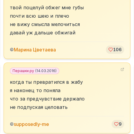
твой поцелуй обжег мне губы
почти всю шею и плечо
не вижу смысла мелочиться
давай уж дальше обжигай
Марина Цветаева
©
106
Перашки.ру
(
14.03.2016
)
когда ты превратился в жабу
я наконец то поняла
что за предчувствие держало
не подпуская целовать
supposedly-me
©
9