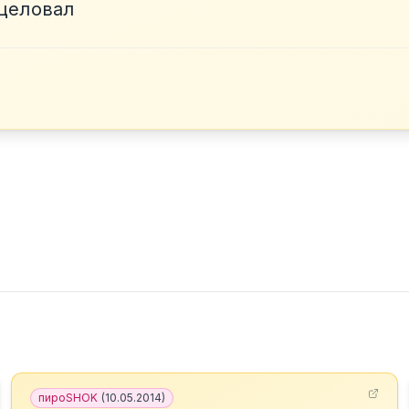
сцеловал
пироSHOK
(
10.05.2014
)