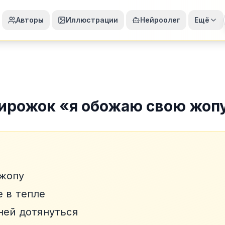
Авторы
Иллюстрации
Нейроолег
Ещё
ирожок
«
я обожаю свою жоп
 жопу
е в тепле
ней дотянуться