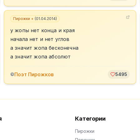
Пирожки +
(
01.04.2014
)
у жопы нет конца и края
начала нет и нет углов
а значит жопа бесконечна
а значит жопа абсолют
Поэт Пирожков
©
5495
я
Категории
Пирожки
Порошки