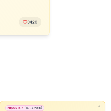
3420
пироSHOK
(
14.04.2016
)