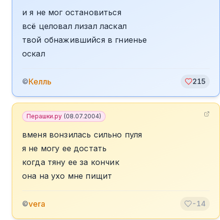
и я не мог остановиться
всё целовал лизал ласкал
твой обнажившийся в гниенье
оскал
Келль
©
215
Перашки.ру
(
08.07.2004
)
вменя вонзилась сильно пуля
я не могу ее достать
когда тяну ее за кончик
она на ухо мне пищит
vera
©
-14