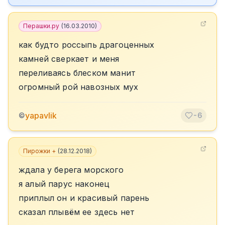
Перашки.ру
(
16.03.2010
)
как будто россыпь драгоценных
камней сверкает и меня
переливаясь блеском манит
огромный рой навозных мух
yapavlik
©
-6
Пирожки +
(
28.12.2018
)
ждала у берега морского
я алый парус наконец
приплыл он и красивый парень
сказал плывём ее здесь нет