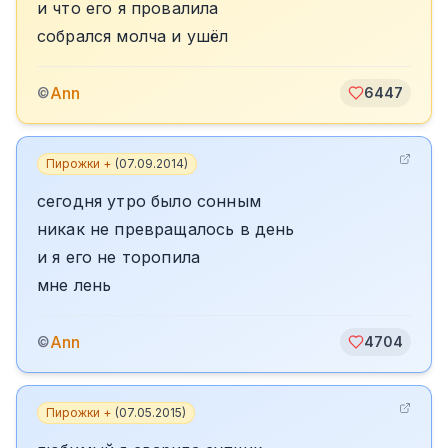
и что его я провалила
собрался молча и ушёл
Ann
©
6447
Пирожки +
(
07.09.2014
)
сегодня утро было сонным
никак не превращалось в день
и я его не торопила
мне лень
Ann
©
4704
Пирожки +
(
07.05.2015
)