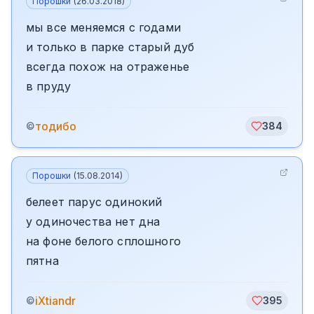
Порошки
(
26.03.2018
)
мы все меняемся с годами
и только в парке старый дуб
всегда похож на отраженье
в пруду
тодибо
©
384
Порошки
(
15.08.2014
)
белеет парус одинокий
у одиночества нет дна
на фоне белого сплошного
пятна
iXtiandr
©
395