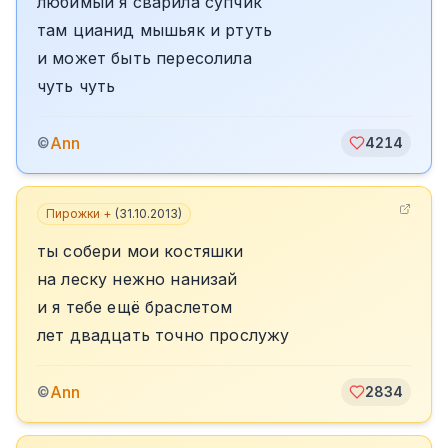
любимый я сварила супчик
там цианид мышьяк и ртуть
и может быть пересолила
чуть чуть
Ann
©
4214
Пирожки +
(
31.10.2013
)
ты собери мои костяшки
на леску нежно нанизай
и я тебе ещё браслетом
лет двадцать точно прослужу
Ann
©
2834