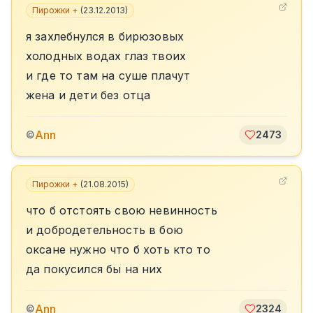
Пирожки +
(
23.12.2013
)
я захлебнулся в бирюзовых
холодных водах глаз твоих
и где то там на суше плачут
жена и дети без отца
Ann
©
2473
Пирожки +
(
21.08.2015
)
что б отстоять свою невинность
и добродетельность в бою
оксане нужно что б хоть кто то
да покусился бы на них
Ann
©
2324