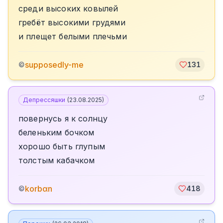
среди высоких ковылей
гребёт высокими грудями
и плещет белыми плечьми
supposedly-me
©
131
Депрессяшки
(
23.08.2025
)
повернусь я к солнцу
беленьким бочком
хорошо быть глупым
толстым кабачком
korbαn
©
418