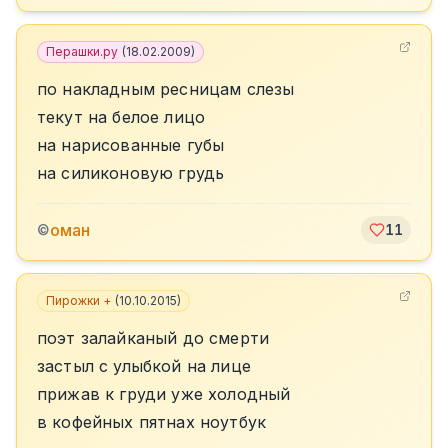
Перашки.ру
(
18.02.2009
)
по накладным ресницам слезы
текут на белое лицо
на нарисованные губы
на силиконовую грудь
оман
©
11
Пирожки +
(
10.10.2015
)
поэт залайканый до смерти
застыл с улыбкой на лице
прижав к груди уже холодный
в кофейных пятнах ноутбук