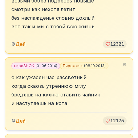
возьми бобра подбрось повыше
смотри как нехотя летит
без наслажденья словно дохлый
вот так и мы с тобой всю жизнь
Дей
©
12321
пироSHOK
(
01.06.2014
)
Пирожки +
(
08.10.2013
)
о как ужасен час рассветный
когда сквозь утреннюю мглу
бредёшь на кухню ставить чайник
и наступаешь на кота
Дей
©
12175