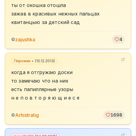
ты от окошка отошла
зажав в красивых нежных пальцах
квитанцыю за детский сад
zajushka
©
4
Пирожки +
(
10.12.2013
)
когда я отгружаю доски
то замечаю что на них
есть папиллярные узоры
н е п о в т о р я ю щ и е с я
Arhistratig
©
1698