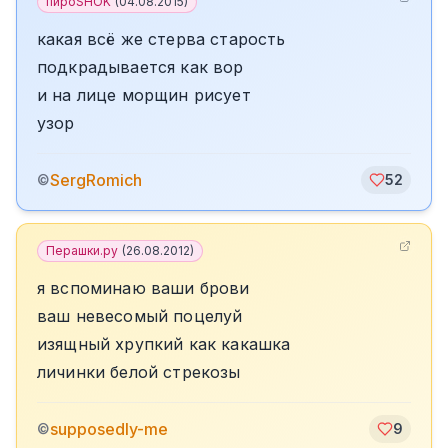
пироSHOK
(
04.08.2015
)
какая всё же стерва старость
подкрадывается как вор
и на лице морщин рисует
узор
SergRomich
©
52
Перашки.ру
(
26.08.2012
)
я вспоминаю ваши брови
ваш невесомый поцелуй
изящный хрупкий как какашка
личинки белой стрекозы
supposedly-me
©
9