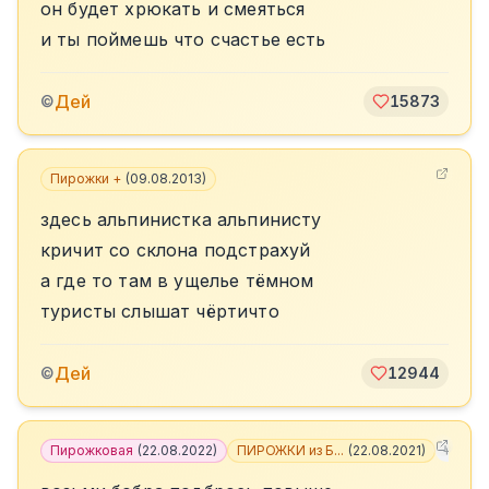
он будет хрюкать и смеяться
и ты поймешь что счастье есть
Дей
©
15873
Пирожки +
(
09.08.2013
)
здесь альпинистка альпинисту
кричит со склона подстрахуй
а где то там в ущелье тёмном
туристы слышат чёртичто
Дей
©
12944
Пирожковая
(
22.08.2022
)
ПИРОЖКИ из Б...
(
22.08.2021
)
+
7