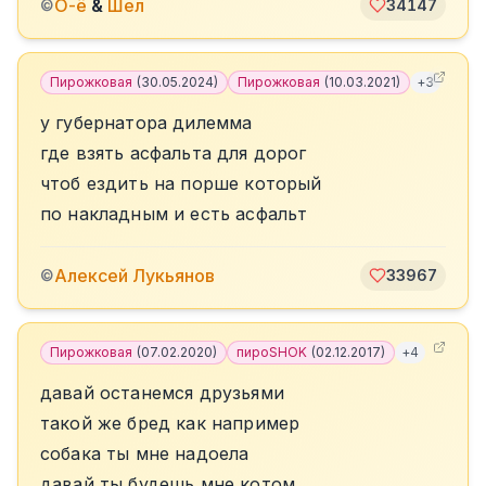
О-ё
&
Шел
©
34147
Пирожковая
(
30.05.2024
)
Пирожковая
(
10.03.2021
)
+
3
у губернатора дилемма
где взять асфальта для дорог
чтоб ездить на порше который
по накладным и есть асфальт
Алексей Лукьянов
©
33967
Пирожковая
(
07.02.2020
)
пироSHOK
(
02.12.2017
)
+
4
давай останемся друзьями
такой же бред как например
собака ты мне надоела
давай ты будешь мне котом