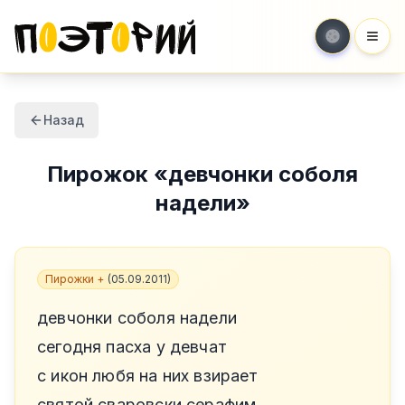
Мен
Назад
Пирожок
«
девчонки соболя
надели
»
Пирожки +
(
05.09.2011
)
девчонки соболя надели
сегодня пасха у девчат
с икон любя на них взирает
святой сваровски серафим