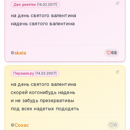
Две девятки
(
14.02.2017
)
на день святого валентина
надень святого валентина
skela
©
68
Перашки.ру
(
14.02.2007
)
на день святого валентина
скорей когонибудь надень
и не забудь презервативы
под всех надетых пододеть
Сохас
©
0