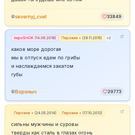
severnyj_cvet
©
33849
пироSHOK
(
14.06.2018
)
Пирожки +
(
29.11.2015
)
+
2
какое море дорогая
мы в отпуск едем по грибы
и наслаждаемся закатом
губы
Вороныч
©
29773
Пирожки +
(
24.05.2014
)
Пирожки +
(
17.10.2012
)
сильны мужчины и суровы
тверды как сталь в глазах огонь