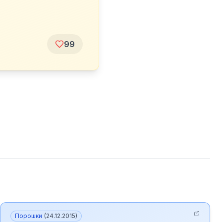
99
Порошки
(
24.12.2015
)