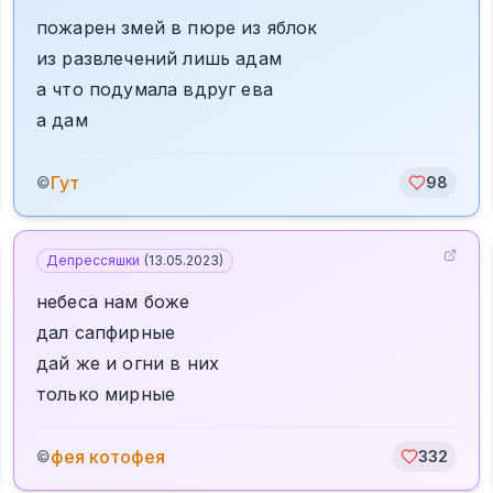
пожарен змей в пюре из яблок
из развлечений лишь адам
а что подумала вдруг ева
а дам
Гут
©
98
Депрессяшки
(
13.05.2023
)
небеса нам боже
дал сапфирные
дай же и огни в них
только мирные
фея котофея
©
332