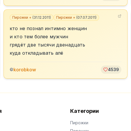
Пирожки +
(
31.12.2011
)
Пирожки +
(
07.07.2011
)
кто не познал интимно женщин
и кто тем более мужчин
грядëт две тысячи двенадцать
куда откладывать алë
korobkow
©
4539
я
Категории
Пирожки
Порошки