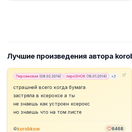
Лучшие произведения автора
koro
Пирожковая
(
08.02.2014
)
пироSHOK
(
16.01.2014
)
+
3
страшней всего когда бумага
застряла в ксероксе а ты
не знаешь как устроен ксерокс
но знаешь что на том листе
korobkow
©
6468