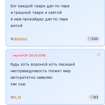
бог каждой твари дал по паре
и грешной твари и святой
а нам провайдер дал по паре
витой
djfedos
©
230
пироSHOK
(
25.03.2016
)
будь хоть вороной хоть лисицей
несправедливость гложет мир
авторитетно заявляю
как сыр
H_N
©
83