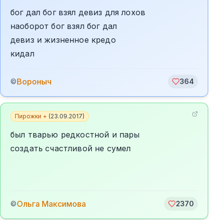
бог дал бог взял девиз для лохов
наоборот бог взял бог дал
девиз и жизненное кредо
кидал
Вороныч
©
364
Пирожки +
(
23.09.2017
)
был тварью редкостной и пары
создать счастливой не сумел
Ольга Максимова
©
2370