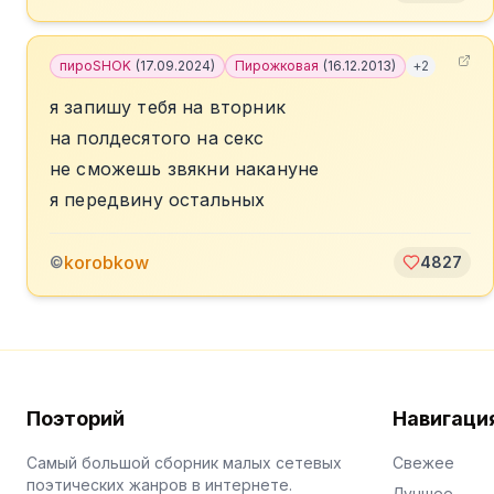
пироSHOK
(
17.09.2024
)
Пирожковая
(
16.12.2013
)
+
2
я запишу тебя на вторник
на полдесятого на секс
не сможешь звякни накануне
я передвину остальных
korobkow
©
4827
Поэторий
Навигаци
Самый большой сборник малых сетевых
Свежее
поэтических жанров в интернете.
Лучшее