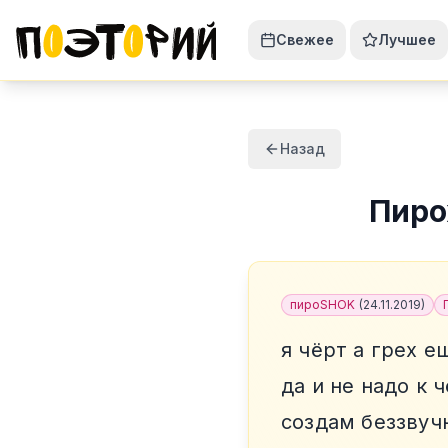
Свежее
Лучшее
Назад
Пиро
пироSHOK
(
24.11.2019
)
я чёрт а грех е
да и не надо к 
создам беззвуч