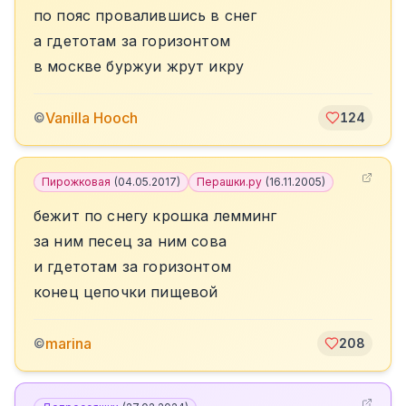
по пояс провалившись в снег
а гдетотам за горизонтом
в москве буржуи жрут икру
Vanilla Hooch
©
124
Пирожковая
(
04.05.2017
)
Перашки.ру
(
16.11.2005
)
бежит по снегу крошка лемминг
за ним песец за ним сова
и гдетотам за горизонтом
конец цепочки пищевой
marina
©
208