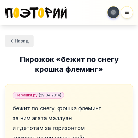
Мен
Назад
Пирожок
«
бежит по снегу
крошка флеминг
»
Перашки.ру
(
29.04.2014
)
бежит по снегу крошка флеминг
за ним агата мэллуэн
и гдетотам за горизонтом
темнеет артур конан дойл