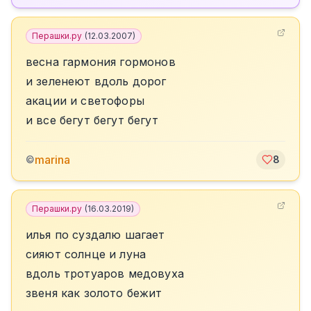
Перашки.ру
(
12.03.2007
)
весна гармония гормонов
и зеленеют вдоль дорог
акации и светофоры
и все бегут бегут бегут
marina
©
8
Перашки.ру
(
16.03.2019
)
илья по суздалю шагает
сияют солнце и луна
вдоль тротуаров медовуха
звеня как золото бежит