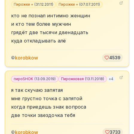
Пирожки +
(
31.12.2011
)
Пирожки +
(
07.07.2011
)
кто не познал интимно женщин
и кто тем более мужчин
грядëт две тысячи двенадцать
куда откладывать алë
korobkow
©
4539
пироSHOK
(
13.09.2019
)
Пирожковая
(
13.11.2018
)
+
4
я так скучаю запятая
мне грустно точка с запятой
когда приедешь знак вопроса
две точки звездочка тебя
korobkow
©
3733