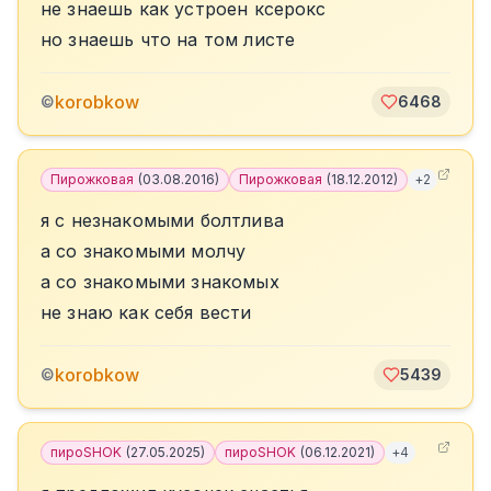
не знаешь как устроен ксерокс
но знаешь что на том листе
korobkow
©
6468
Пирожковая
(
03.08.2016
)
Пирожковая
(
18.12.2012
)
+
2
я с незнакомыми болтлива
а со знакомыми молчу
а со знакомыми знакомых
не знаю как себя вести
korobkow
©
5439
пироSHOK
(
27.05.2025
)
пироSHOK
(
06.12.2021
)
+
4