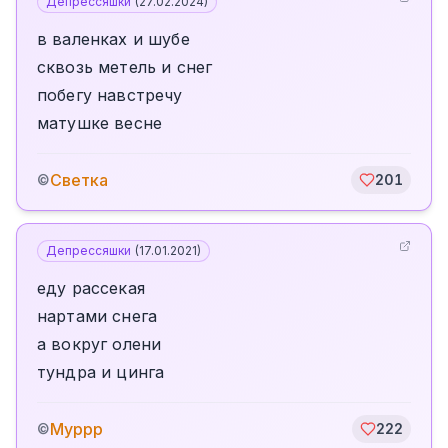
Депрессяшки
(
27.02.2024
)
в валенках и шубе
сквозь метель и снег
побегу навстречу
матушке весне
Светка
©
201
Депрессяшки
(
17.01.2021
)
еду рассекая
нартами снега
а вокруг олени
тундра и цинга
Муррр
©
222