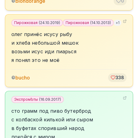
blondorange
©
0
Пирожковая
(
24.10.2019
)
Пирожковая
(
14.10.2013
)
+
1
олег принёс исусу рыбу
и хлеба небольшой мешок
возьми исус иди пиарься
я понял это не моё
bucho
©
338
ЭкспромЪты
(
16.09.2017
)
сто грамм под пиво бутерброд
с колбаской килькой или сыром
в буфетах споривший народ
покойся с миром