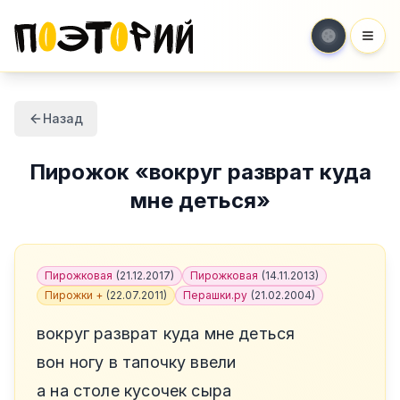
Мен
Назад
Пирожок
«
вокруг разврат куда
мне деться
»
Пирожковая
(
21.12.2017
)
Пирожковая
(
14.11.2013
)
Пирожки +
(
22.07.2011
)
Перашки.ру
(
21.02.2004
)
вокруг разврат куда мне деться
вон ногу в тапочку ввели
а на столе кусочек сыра