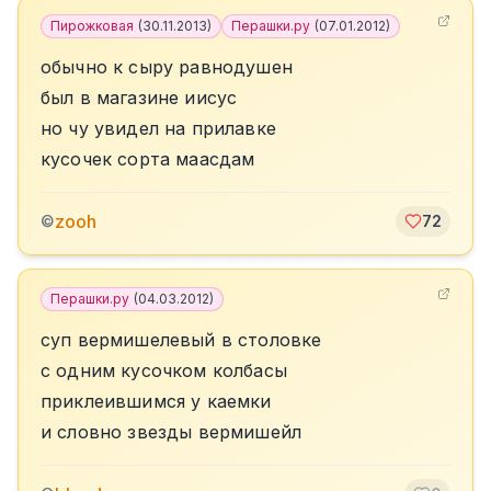
Пирожковая
(
30.11.2013
)
Перашки.ру
(
07.01.2012
)
обычно к сыру равнодушен
был в магазине иисус
но чу увидел на прилавке
кусочек сорта маасдам
zooh
©
72
Перашки.ру
(
04.03.2012
)
суп вермишелевый в столовке
с одним кусочком колбасы
приклеившимся у каемки
и словно звезды вермишейл