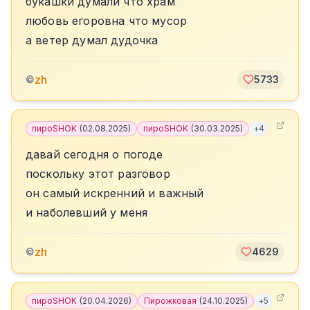
букашки думали что храм
любовь егоровна что мусор
а ветер думал дудочка
zh
©
5733
пироSHOK
(
02.08.2025
)
пироSHOK
(
30.03.2025
)
+
4
давай сегодня о погоде
поскольку этот разговор
он самый искренний и важный
и наболевший у меня
zh
©
4629
пироSHOK
(
20.04.2026
)
Пирожковая
(
24.10.2025
)
+
5