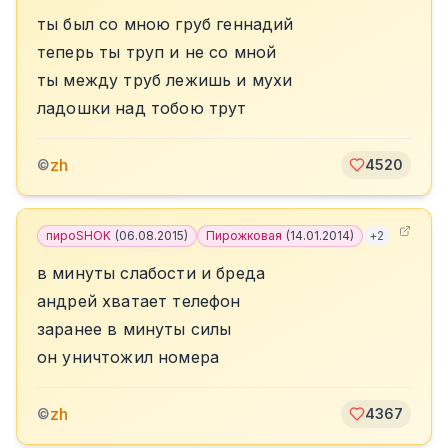
ты был со мною груб геннадий
теперь ты труп и не со мной
ты между труб лежишь и мухи
ладошки над тобою трут
zh
©
4520
пироSHOK
(
06.08.2015
)
Пирожковая
(
14.01.2014
)
+
2
в минуты слабости и бреда
андрей хватает телефон
заранее в минуты силы
он уничтожил номера
zh
©
4367