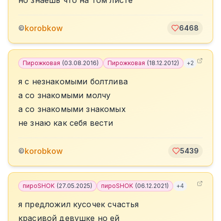
но знаешь что на том листе
korobkow
©
6468
Пирожковая
(
03.08.2016
)
Пирожковая
(
18.12.2012
)
+
2
я с незнакомыми болтлива
а со знакомыми молчу
а со знакомыми знакомых
не знаю как себя вести
korobkow
©
5439
пироSHOK
(
27.05.2025
)
пироSHOK
(
06.12.2021
)
+
4
я предложил кусочек счастья
красивой девушке но ей