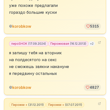
уже похоже предлагали
гораздо большие куски
korobkow
©
5315
пироSHOK
(
17.09.2024
)
Пирожковая
(
16.12.2013
)
+
2
я запишу тебя на вторник
на полдесятого на секс
не сможешь звякни накануне
я передвину остальных
korobkow
©
4827
Пирожки +
(
31.12.2011
)
Пирожки +
(
07.07.2011
)