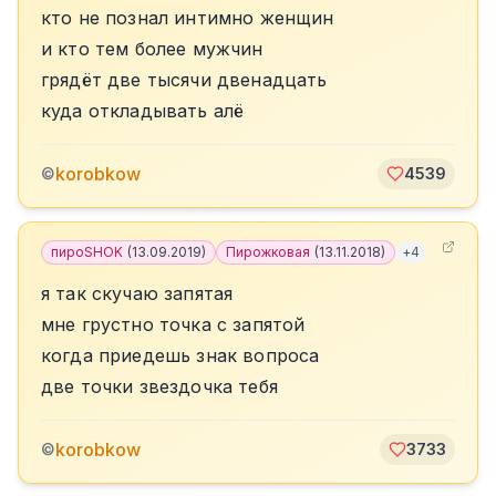
кто не познал интимно женщин
и кто тем более мужчин
грядëт две тысячи двенадцать
куда откладывать алë
korobkow
©
4539
пироSHOK
(
13.09.2019
)
Пирожковая
(
13.11.2018
)
+
4
я так скучаю запятая
мне грустно точка с запятой
когда приедешь знак вопроса
две точки звездочка тебя
korobkow
©
3733