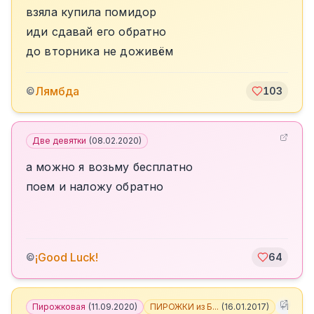
взяла купила помидор
иди сдавай его обратно
до вторника не доживём
Лямбда
©
103
Две девятки
(
08.02.2020
)
а можно я возьму бесплатно
поем и наложу обратно
¡Good Luck!
©
64
Пирожковая
(
11.09.2020
)
ПИРОЖКИ из Б...
(
16.01.2017
)
+
1