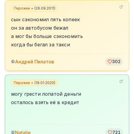
Пирожки +
(
26.09.2011
)
сын сэкономил пять копеек
он за автобусом бежал
а мог бы больше сэкономить
когда бы бегал за такси
Андрей Пилатов
©
302
Пирожки +
(
19.01.2020
)
могу грести лопатой деньги
осталось взять её в кредит
Natalie
©
721