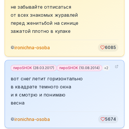
не забывайте отписаться
от всех знакомых журавлей
перед женитьбой на синице
зажатой плотно в кулаке
ironichna-osoba
©
6085
пироSHOK
(
28.03.2017
)
пироSHOK
(
10.08.2014
)
+
2
вот снег летит горизонтально
в квадрате темного окна
и я смотрю и понимаю
весна
ironichna-osoba
©
5674