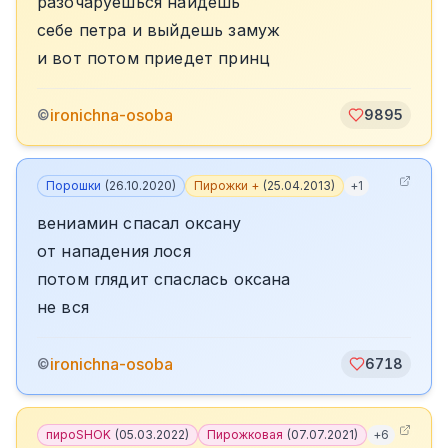
разочаруешься найдешь
себе петра и выйдешь замуж
и вот потом приедет принц
ironichna-osoba
©
9895
Порошки
(
26.10.2020
)
Пирожки +
(
25.04.2013
)
+
1
вениамин спасал оксану
от нападения лося
потом глядит спаслась оксана
не вся
ironichna-osoba
©
6718
пироSHOK
(
05.03.2022
)
Пирожковая
(
07.07.2021
)
+
6