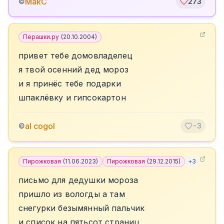
МакС
©
273
Перашки.ру
(
20.10.2004
)
привет тебе домовладелец
я твой осенний дед мороз
и я принёс тебе подарки
шпаклёвку и гипсокартон
al cogol
©
-3
Пирожковая
(
11.06.2023
)
Пирожковая
(
29.12.2015
)
+
3
письмо для дедушки мороза
пришло из вологды а там
снегурки безымянный пальчик
и список на пятьсот страниц