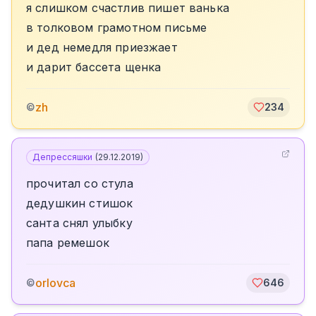
я слишком счастлив пишет ванька
в толковом грамотном письме
и дед немедля приезжает
и дарит бассета щенка
zh
©
234
Депрессяшки
(
29.12.2019
)
прочитал со стула
дедушкин стишок
санта снял улыбку
папа ремешок
orlovca
©
646