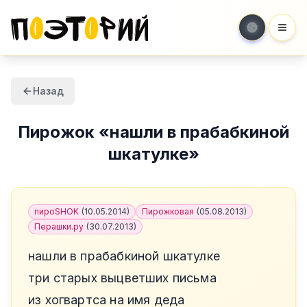
Мен
Назад
Пирожок
«
нашли в прабабкиной
шкатулке
»
пироSHOK
(
10.05.2014
)
Пирожковая
(
05.08.2013
)
Перашки.ру
(
30.07.2013
)
нашли в прабабкиной шкатулке
три старых выцветших письма
из хогвартса на имя деда