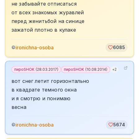
не забывайте отписаться
от всех знакомых журавлей
перед женитьбой на синице
зажатой плотно в кулаке
ironichna-osoba
©
6085
пироSHOK
(
28.03.2017
)
пироSHOK
(
10.08.2014
)
+
2
вот снег летит горизонтально
в квадрате темного окна
и я смотрю и понимаю
весна
ironichna-osoba
©
5674