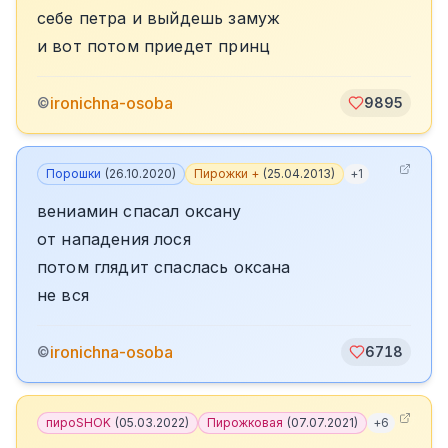
себе петра и выйдешь замуж
и вот потом приедет принц
ironichna-osoba
©
9895
Порошки
(
26.10.2020
)
Пирожки +
(
25.04.2013
)
+
1
вениамин спасал оксану
от нападения лося
потом глядит спаслась оксана
не вся
ironichna-osoba
©
6718
пироSHOK
(
05.03.2022
)
Пирожковая
(
07.07.2021
)
+
6