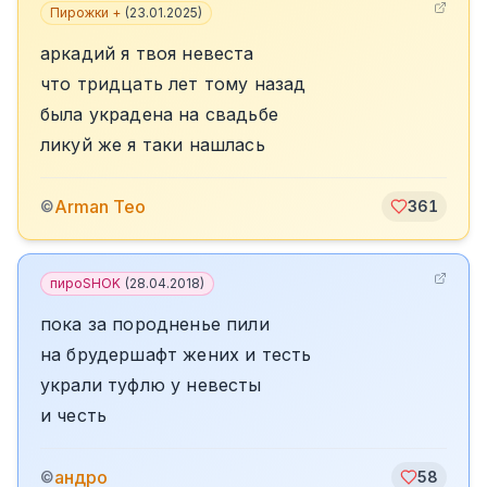
Пирожки +
(
23.01.2025
)
аркадий я твоя невеста
что тридцать лет тому назад
была украдена на свадьбе
ликуй же я таки нашлась
Arman Teo
©
361
пироSHOK
(
28.04.2018
)
пока за породненье пили
на брудершафт жених и тесть
украли туфлю у невесты
и честь
андро
©
58