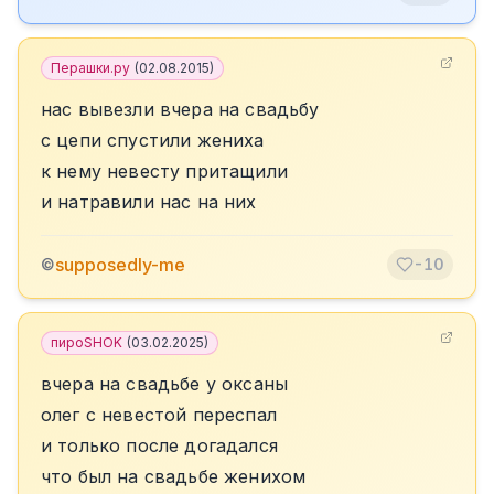
Перашки.ру
(
02.08.2015
)
нас вывезли вчера на свадьбу
с цепи спустили жениха
к нему невесту притащили
и натравили нас на них
supposedly-me
©
-10
пироSHOK
(
03.02.2025
)
вчера на свадьбе у оксаны
олег с невестой переспал
и только после догадался
что был на свадьбе женихом