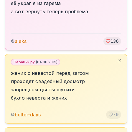
её украл я из гарема
а вот вернуть теперь проблема
aleks
©
136
Перашки.ру
(
04.08.2015
)
жених с невестой перед загсом
проходят свадебный досмотр
запрещены цветы шутихи
бухло невеста и жених
better-days
©
-9