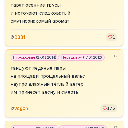
парят осенние трусы
и источают сладковатый
смутнознакомый аромат
0331
©
1
Пирожковая
(
27.02.2014
)
Перашки.ру
(
17.01.2012
)
танцуют ледяные пары
на площади прощальный вальс
наутро влажный тёплый ветер
им принесёт весну и смерть
vogon
©
176