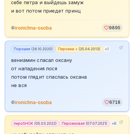
себе петра и выйдешь замуж
и вот потом приедет принц
ironichna-osoba
©
9895
Порошки
(
26.10.2020
)
Пирожки +
(
25.04.2013
)
+
1
вениамин спасал оксану
от нападения лося
потом глядит спаслась оксана
не вся
ironichna-osoba
©
6718
пироSHOK
(
05.03.2022
)
Пирожковая
(
07.07.2021
)
+
6