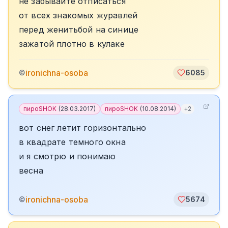
не забывайте отписаться
от всех знакомых журавлей
перед женитьбой на синице
зажатой плотно в кулаке
ironichna-osoba
©
6085
пироSHOK
(
28.03.2017
)
пироSHOK
(
10.08.2014
)
+
2
вот снег летит горизонтально
в квадрате темного окна
и я смотрю и понимаю
весна
ironichna-osoba
©
5674