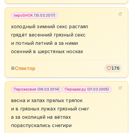
пироSHOK
(
10.03.2017
)
холодный зимний секс растаял
грядёт весенний грязный секс
и потный летний а за ними
осенний в шерстяных носках
Спектор
©
176
Пирожковая
(
06.03.2014
)
Перашки.ру
(
01.03.2005
)
весна и запах прелых тряпок
и в грязных лужах грязный снег
а за околицей на вётлах
пораспускались снегири