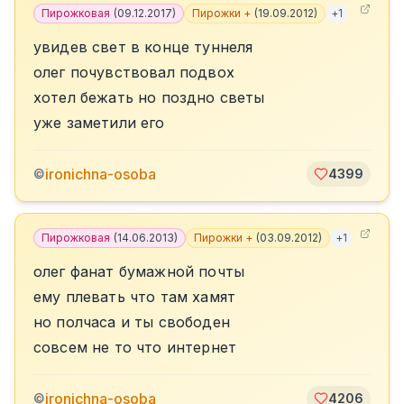
Пирожковая
(
09.12.2017
)
Пирожки +
(
19.09.2012
)
+
1
увидев свет в конце туннеля
олег почувствовал подвох
хотел бежать но поздно светы
уже заметили его
ironichna-osoba
©
4399
Пирожковая
(
14.06.2013
)
Пирожки +
(
03.09.2012
)
+
1
олег фанат бумажной почты
ему плевать что там хамят
но полчаса и ты свободен
совсем не то что интернет
ironichna-osoba
©
4206