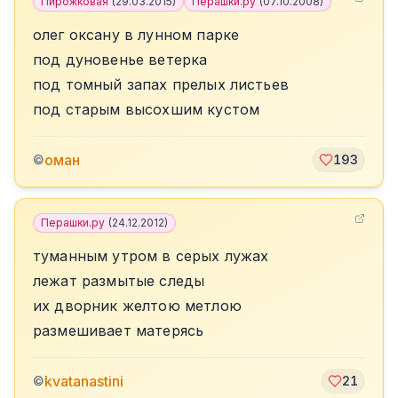
Пирожковая
(
29.03.2015
)
Перашки.ру
(
07.10.2008
)
олег оксану в лунном парке
под дуновенье ветерка
под томный запах прелых листьев
под старым высохшим кустом
оман
©
193
Перашки.ру
(
24.12.2012
)
туманным утром в серых лужах
лежат размытые следы
их дворник желтою метлою
размешивает матерясь
kvatanastini
©
21