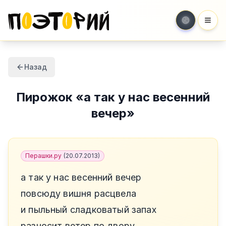
Мен
Назад
Пирожок
«
а так у нас весенний
вечер
»
Перашки.ру
(
20.07.2013
)
а так у нас весенний вечер
повсюду вишня расцвела
и пыльный сладковатый запах
разносит ветер по двору