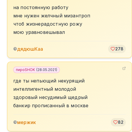
на постоянную работу
мне нужен желчный мизантроп
чтоб жизнерадостную рожу
мою уравновешывал
дядюшКаа
©
278
пироSHOK
(
28.05.2021
)
где ты непьющий некурящий
интеллигентный молодой
здоровый несудимый щедрый
банкир прописанный в москве
мержик
©
82