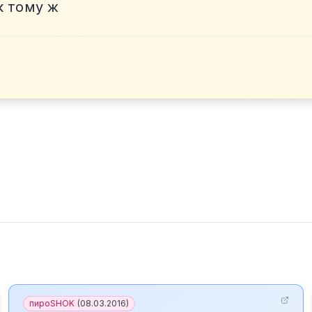
к тому ж
пироSHOK
(
08.03.2016
)