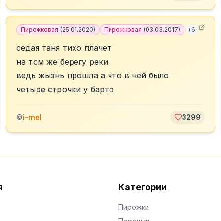
Пирожковая
(
25.01.2020
)
Пирожковая
(
03.03.2017
)
+
6
седая таня тихо плачет
на том же берегу реки
ведь жызнь прошла а что в ней было
четыре строчки у барто
i-mel
©
3299
я
Категории
Пирожки
Порошки