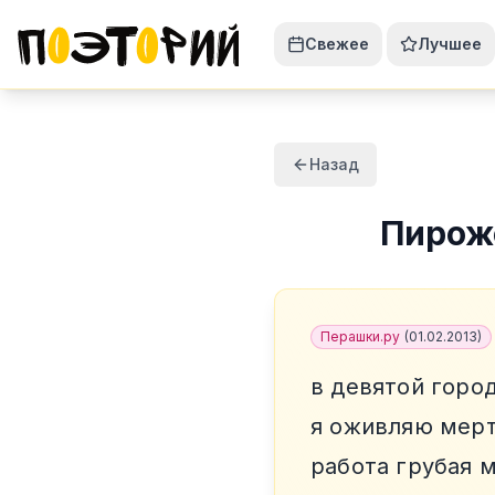
Свежее
Лучшее
Назад
Пирож
Перашки.ру
(
01.02.2013
)
в девятой горо
я оживляю мер
работа грубая 