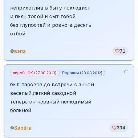
неприхотлив в быту покладист
и пьян тобой и сыт тобой
без глупостей и ровно в десять
отбой
вэпэ
©
71
пироSHOK
(
27.08.2013
)
Порошки
(
20.03.2012
)
был паровоз до встречи с анной
веселый легкий заводной
теперь он нервный нелюдимый
больной
Sерёга
©
334