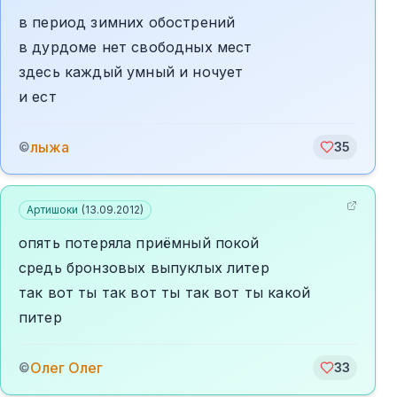
в период зимних обострений
в дурдоме нет свободных мест
здесь каждый умный и ночует
и ест
лыжа
©
35
Артишоки
(
13.09.2012
)
опять потеряла приёмный покой
средь бронзовых выпуклых литер
так вот ты так вот ты так вот ты какой
питер
Олег Олег
©
33