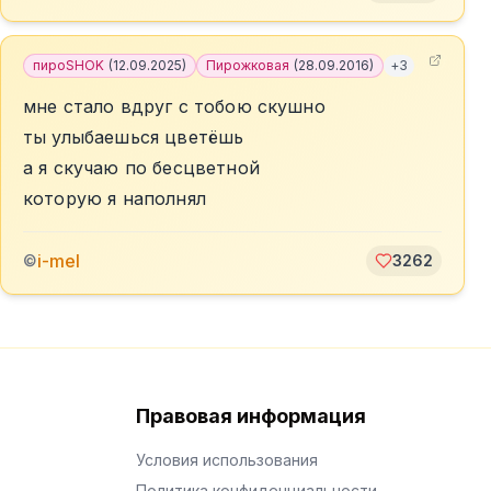
пироSHOK
(
12.09.2025
)
Пирожковая
(
28.09.2016
)
+
3
мне стало вдруг с тобою скушно
ты улыбаешься цветёшь
а я скучаю по бесцветной
которую я наполнял
i-mel
©
3262
Правовая информация
Условия использования
Политика конфиденциальности