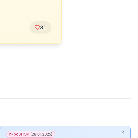
31
пироSHOK
(
28.01.2025
)