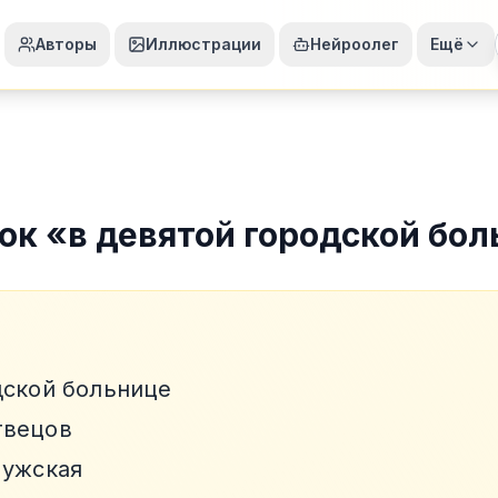
Авторы
Иллюстрации
Нейроолег
Ещё
ок
«
в девятой городской бо
дской больнице
твецов
мужская