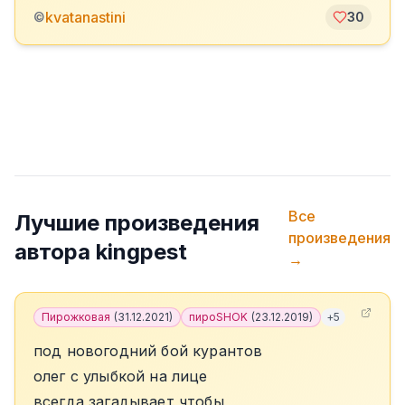
kvatanastini
©
30
Все
Лучшие произведения
произведения
автора
kingpest
→
Пирожковая
(
31.12.2021
)
пироSHOK
(
23.12.2019
)
+
5
под новогодний бой курантов
олег с улыбкой на лице
всегда загадывает чтобы