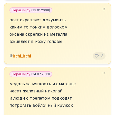
Перашки.ру
(
23.01.2008
)
олег скрепляет документы
каким то тонким волоском
оксана скрепки из металла
вживляет в кожу головы
irchi_irchi
©
-3
Перашки.ру
(
24.07.2013
)
медаль за мягкость и смятенье
несет железный николай
и люди с трепетом подходят
потрогать войлочный кружок