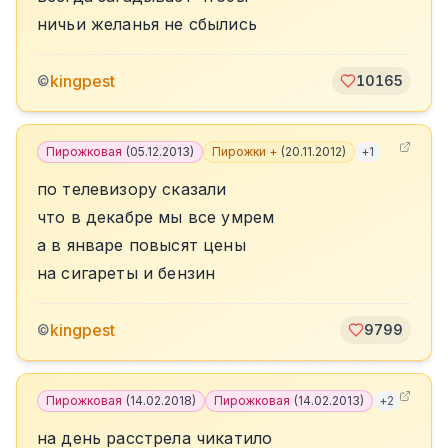
ничьи желанья не сбылись
kingpest
©
10165
Пирожковая
(
05.12.2013
)
Пирожки +
(
20.11.2012
)
+
1
по телевизору сказали
что в декабре мы все умрем
а в январе повысят цены
на сигареты и бензин
kingpest
©
9799
Пирожковая
(
14.02.2018
)
Пирожковая
(
14.02.2013
)
+
2
на день расстрела чикатило