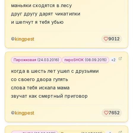
маньяки сходятся в лесу
друг другу дарят чикатилки
и шепчут я тебя убью
kingpest
©
9012
Пирожковая
(
24.03.2016
)
пироSHOK
(
08.09.2015
)
+
2
когда в шесть лет ушел с друзьями
со своего двора гулять
слова тебя искала мама
звучат как смертный приговор
kingpest
©
7652