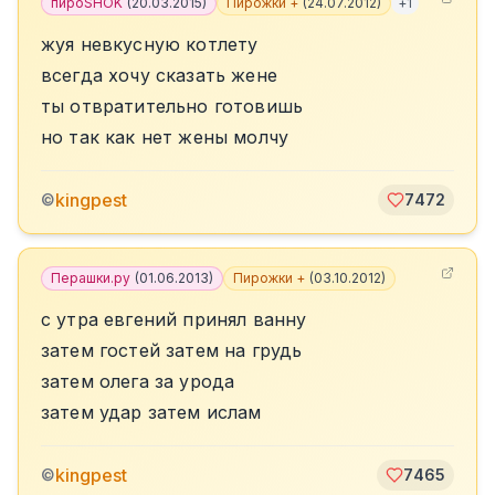
пироSHOK
(
20.03.2015
)
Пирожки +
(
24.07.2012
)
+
1
жуя невкусную котлету
всегда хочу сказать жене
ты отвратительно готовишь
но так как нет жены молчу
kingpest
©
7472
Перашки.ру
(
01.06.2013
)
Пирожки +
(
03.10.2012
)
с утра евгений принял ванну
затем гостей затем на грудь
затем олега за урода
затем удар затем ислам
kingpest
©
7465