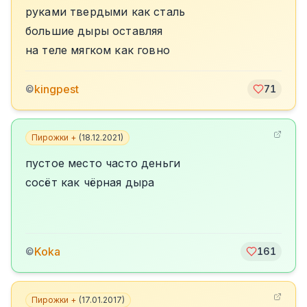
руками твердыми как сталь
большие дыры оставляя
на теле мягком как говно
kingpest
©
71
Пирожки +
(
18.12.2021
)
пустое место часто деньги
сосёт как чёрная дыра
Koka
©
161
Пирожки +
(
17.01.2017
)