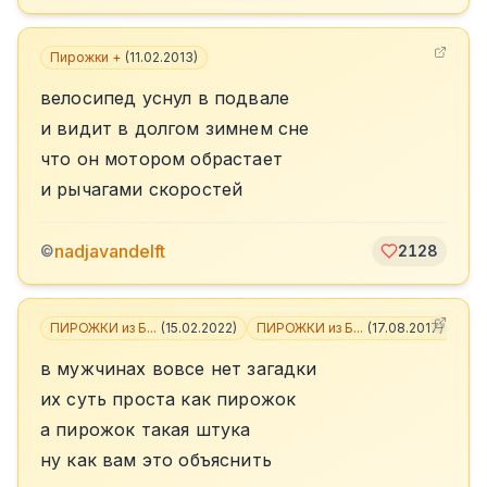
Пирожки +
(
11.02.2013
)
велосипед уснул в подвале
и видит в долгом зимнем сне
что он мотором обрастает
и рычагами скоростей
nadjavandelft
©
2128
ПИРОЖКИ из Б...
(
15.02.2022
)
ПИРОЖКИ из Б...
(
17.08.2017
)
+
6
в мужчинах вовсе нет загадки
их суть проста как пирожок
а пирожок такая штука
ну как вам это объяснить