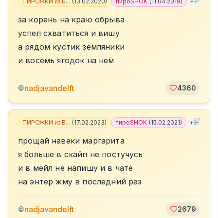
ПИРОЖКИ из Б...
(
13.02.2020
)
пироSHOK
(
11.04.2019
)
+
7
за корень на краю обрыва
успел схватиться и вишу
а рядом кустик земляники
и восемь ягодок на нем
nadjavandelft
©
4360
ПИРОЖКИ из Б...
(
17.02.2023
)
пироSHOK
(
15.02.2021
)
+
6
прощай навеки маргарита
я больше в скайп не постучусь
и в мейл не напишу и в чате
на энтер жму в последний раз
nadjavandelft
©
2679