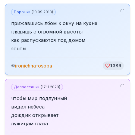
Порошки
(
10.09.2013
)
прижавшись лбом к окну на кухне
глядишь с огромной высоты
как распускаются под домом
зонты
ironichna-osoba
©
1389
Депрессяшки
(
17.11.2023
)
чтобы мир подлунный
видел небеса
дождик открывает
лужицам глаза