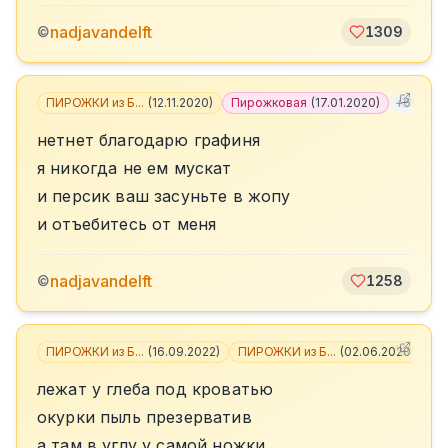
nadjavandelft
©
1309
ПИРОЖКИ из Б...
(
12.11.2020
)
Пирожковая
(
17.01.2020
)
+
6
нетнет благодарю графиня
я никогда не ем мускат
и персик ваш засуньте в жопу
и отъебитесь от меня
nadjavandelft
©
1258
ПИРОЖКИ из Б...
(
16.09.2022
)
ПИРОЖКИ из Б...
(
02.06.2020
)
+
6
лежат у глеба под кроватью
окурки пыль презерватив
а там в углу у самой ножки