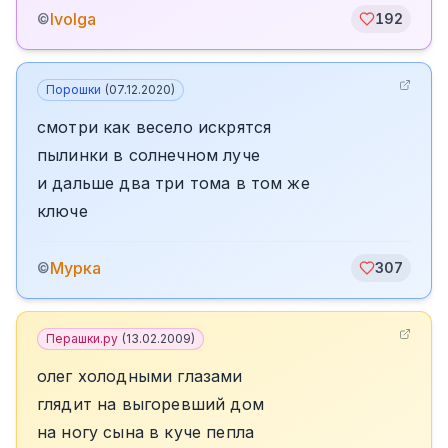
Ivolga
©
192
Порошки
(
07.12.2020
)
смотри как весело искрятся
пылинки в солнечном луче
и дальше два три тома в том же
ключе
Мурка
©
307
Перашки.ру
(
13.02.2009
)
олег холодными глазами
глядит на выгоревший дом
на ногу сына в куче пепла