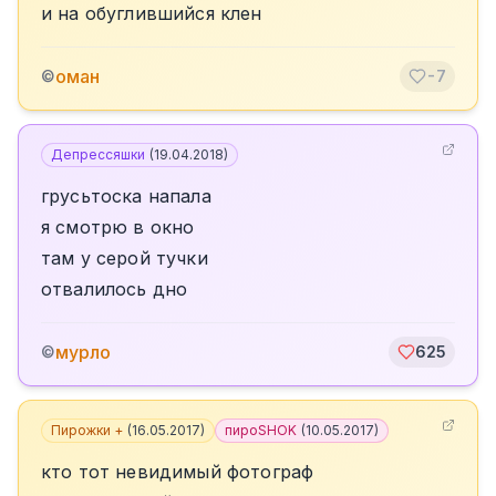
и на обуглившийся клен
оман
©
-7
Депрессяшки
(
19.04.2018
)
грусьтоска напала
я смотрю в окно
там у серой тучки
отвалилось дно
мурло
©
625
Пирожки +
(
16.05.2017
)
пироSHOK
(
10.05.2017
)
кто тот невидимый фотограф