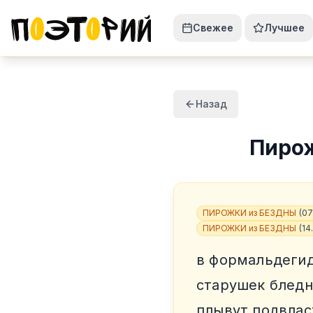
Свежее
Лучшее
Назад
Пиро
ПИРОЖКИ из БЕЗДНЫ
(
07
ПИРОЖКИ из БЕЗДНЫ
(
14
в формальдегид
старушек бледн
плывут подвла