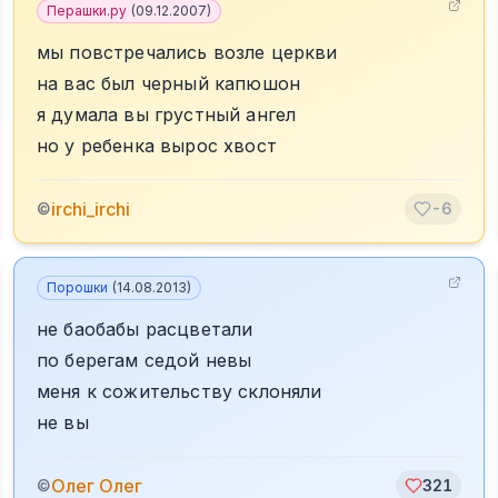
Перашки.ру
(
09.12.2007
)
мы повстречались возле церкви
на вас был черный капюшон
я думала вы грустный ангел
но у ребенка вырос хвост
irchi_irchi
©
-6
Порошки
(
14.08.2013
)
не баобабы расцветали
по берегам седой невы
меня к сожительству склоняли
не вы
Олег Олег
©
321