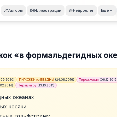
Авторы
Иллюстрации
Нейроолег
Ещё
жок
«
в формальдегидных ок
.09.2020
)
ПИРОЖКИ из БЕЗДНЫ
(
24.08.2016
)
Пирожковая
(
06.12.2015
.02.2014
)
Перашки.ру
(
13.10.2011
)
ных океанах
ых косяки
стные гольфстриму