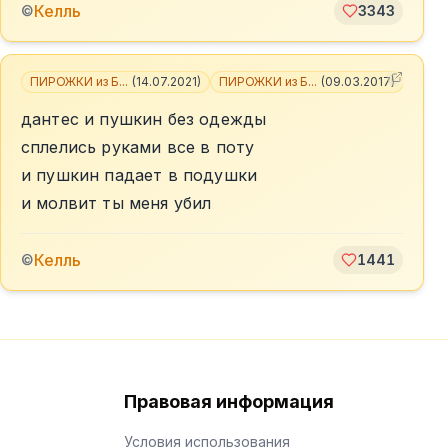
Келль
©
3343
ПИРОЖКИ из Б...
(
14.07.2021
)
ПИРОЖКИ из Б...
(
09.03.2017
)
+
3
дантес и пушкин без одежды
сплелись руками все в поту
и пушкин падает в подушки
и молвит ты меня убил
Келль
©
1441
Правовая информация
Условия использования