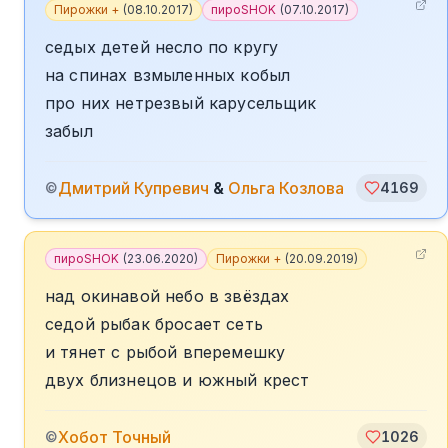
Пирожки +
(
08.10.2017
)
пироSHOK
(
07.10.2017
)
седых детей несло по кругу
на спинах взмыленных кобыл
про них нетрезвый карусельщик
забыл
Дмитрий Купревич
&
Ольга Козлова
©
4169
пироSHOK
(
23.06.2020
)
Пирожки +
(
20.09.2019
)
над окинавой небо в звёздах
седой рыбак бросает сеть
и тянет с рыбой вперемешку
двух близнецов и южный крест
Хобот Точный
©
1026