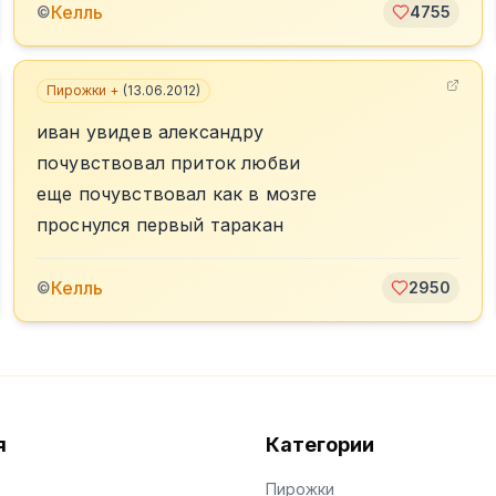
Келль
©
4755
Пирожки +
(
13.06.2012
)
иван увидев александру
почувствовал приток любви
еще почувствовал как в мозге
проснулся первый таракан
Келль
©
2950
я
Категории
Пирожки