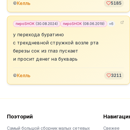
Келль
©
5185
пироSHOK
(
30.08.2024
)
пироSHOK
(
08.06.2019
)
+
6
у перехода буратино
с трехдневной стружкой возле рта
березы сок из глаз пускает
и просит денег на букварь
Келль
©
3211
Поэторий
Навигаци
Самый большой сборник малых сетевых
Свежее