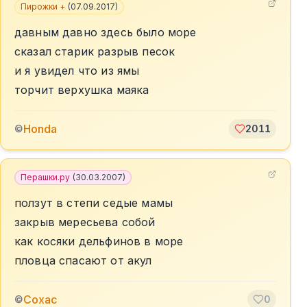
Пирожки +
(
07.09.2017
)
давным давно здесь было море
сказал старик разрыв песок
и я увидел что из ямы
торчит верхушка маяка
Honda
©
2011
Перашки.ру
(
30.03.2007
)
ползут в степи седые мамы
закрыв мересьева собой
как косяки дельфинов в море
пловца спасают от акул
Сохас
©
0