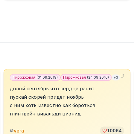
Пирожковая
(
01.09.2019
)
Пирожковая
(
24.09.2016
)
+
3
долой сентябрь что сердце ранит
пускай скорей придет ноябрь
с ним хоть известно как бороться
глинтвейн вивальди цианид
vera
©
10064