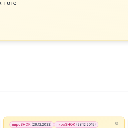
х того
пироSHOK
(
29.12.2022
)
пироSHOK
(
28.12.2019
)