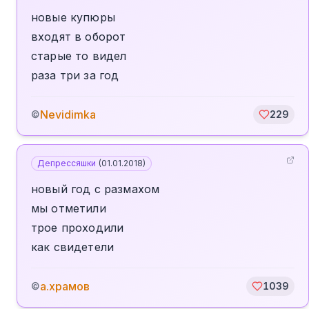
новые купюры
входят в оборот
старые то видел
раза три за год
Nevidimka
©
229
Депрессяшки
(
01.01.2018
)
новый год с размахом
мы отметили
трое проходили
как свидетели
а.храмов
©
1039