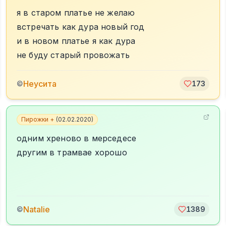
я в старом платье не желаю
встречать как дура новый год
и в новом платье я как дура
не буду старый провожать
Неусита
©
173
Пирожки +
(
02.02.2020
)
одним хреново в мерседесе
другим в трамвае хорошо
Natalie
©
1389