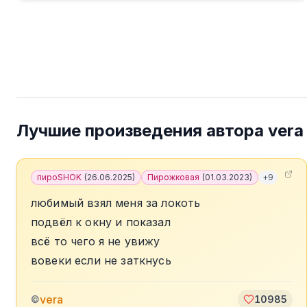
Лучшие произведения автора
vera
пироSHOK
(
26.06.2025
)
Пирожковая
(
01.03.2023
)
+
9
любимый взял меня за локоть
подвёл к окну и показал
всё то чего я не увижу
вовеки если не заткнусь
vera
©
10985