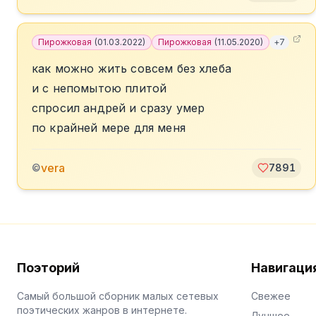
Пирожковая
(
01.03.2022
)
Пирожковая
(
11.05.2020
)
+
7
как можно жить совсем без хлеба
и с непомытою плитой
спросил андрей и сразу умер
по крайней мере для меня
vera
©
7891
Поэторий
Навигаци
Самый большой сборник малых сетевых
Свежее
поэтических жанров в интернете.
Лучшее