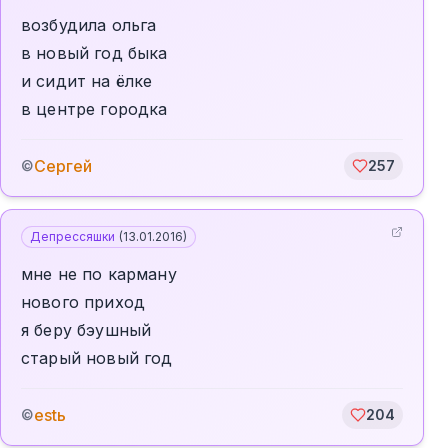
возбудила ольга
в новый год быка
и сидит на ёлке
в центре городка
Сергей
©
257
Депрессяшки
(
13.01.2016
)
мне не по карману
нового приход
я беру бэушный
старый новый год
estь
©
204