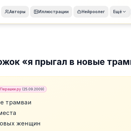
Авторы
Иллюстрации
Нейроолег
Ещё
ожок
«
я прыгал в новые трам
Перашки.ру
(
25.09.2009
)
ые трамваи
места
новых женщин