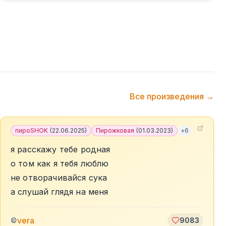
Все произведения →
пироSHOK
(
22.06.2025
)
Пирожковая
(
01.03.2023
)
+
6
я расскажу тебе родная
о том как я тебя люблю
не отворачивайся сука
а слушай глядя на меня
vera
©
9083