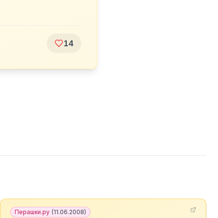
14
Перашки.ру
(
11.06.2008
)