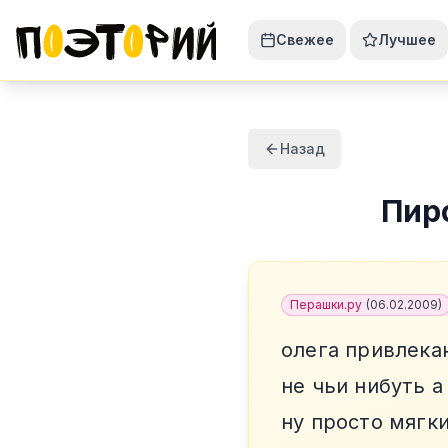
Свежее
Лучшее
Назад
Пир
Перашки.ру
(
06.02.2009
)
олега привлека
не чьи нибуть 
ну просто мягк