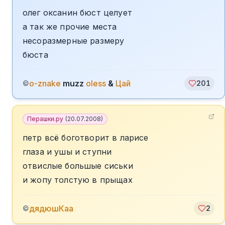
олег оксанин бюст целует
а так же прочие места
несоразмерные размеру
бюста
o-znake
muzz
oless
&
Цай
©
201
Перашки.ру
(
20.07.2008
)
петр всё боготворит в ларисе
глаза и ушы и ступни
отвислые большые сиськи
и жопу толстую в прыщах
дядюшКаа
©
2