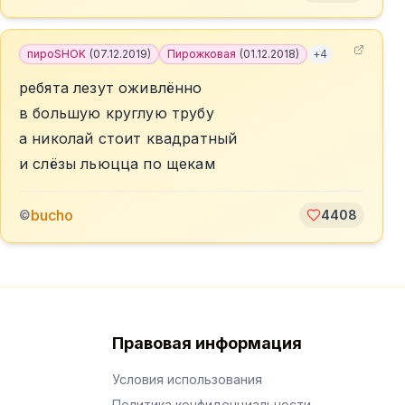
пироSHOK
(
07.12.2019
)
Пирожковая
(
01.12.2018
)
+
4
ребята лезут оживлённо
в большую круглую трубу
а николай стоит квадратный
и слёзы льюцца по щекам
bucho
©
4408
Правовая информация
Условия использования
Политика конфиденциальности