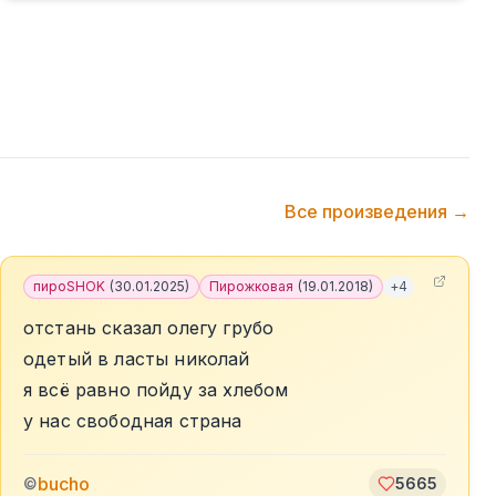
Все произведения →
пироSHOK
(
30.01.2025
)
Пирожковая
(
19.01.2018
)
+
4
отстань сказал олегу грубо
одетый в ласты николай
я всё равно пойду за хлебом
у нас свободная страна
bucho
©
5665