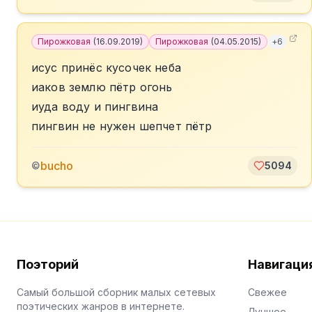
Пирожковая
(
16.09.2019
)
Пирожковая
(
04.05.2015
)
+
6
исус принёс кусочек неба
иаков землю пётр огонь
иуда воду и пингвина
пингвин не нужен шепчет пётр
bucho
©
5094
Поэторий
Навигаци
Самый большой сборник малых сетевых
Свежее
поэтических жанров в интернете.
Лучшее