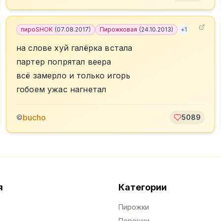
пироSHOK
(
07.08.2017
)
Пирожковая
(
24.10.2013
)
+
1
на слове хуй галёрка встала
партер попрятал веера
всё замерло и только игорь
гобоем ужас нагнетал
bucho
©
5089
я
Категории
Пирожки
Порошки