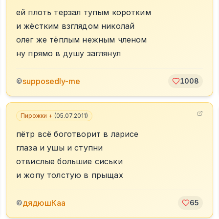
ей плоть терзал тупым коротким
и жёстким взглядом николай
олег же тёплым нежным членом
ну прямо в душу заглянул
supposedly-me
©
1008
Пирожки +
(
05.07.2011
)
пётр всё боготворит в ларисе
глаза и ушы и ступни
отвислые большие сиськи
и жопу толстую в прыщах
дядюшКаа
©
65