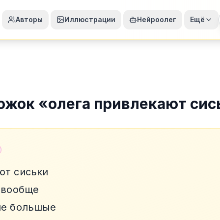
Авторы
Иллюстрации
Нейроолег
Ещё
ожок
«
олега привлекают сис
ют сиськи
а вообще
ие большые