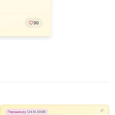
30
Перашки.ру
(
24.10.2008
)