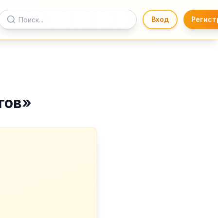
Вход
Регист
гов
»