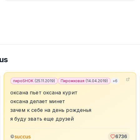
us
пироSHOK
(
25.11.2019
)
Пирожковая
(
14.04.2019
)
+
6
оксана пьет оксана курит
оксана делает минет
зачем к себе на день рожденья
я буду звать еще друзей
succus
©
6736