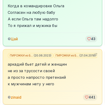
Когда в командировке Ольга
Согласен на любую бабу
А если Ольга там надолго
То я прижал и мужика бы
Цай
©
43
ПИРОЖКИ из Б...
(
20.06.2023
)
ПИРОЖКИ из Б...
(
21.04.2018
)
+
1
аркадий бьет детей и женщин
не из за трусости своей
а просто напросто претензий
к мужчинам нету у него
zinaid
©
441