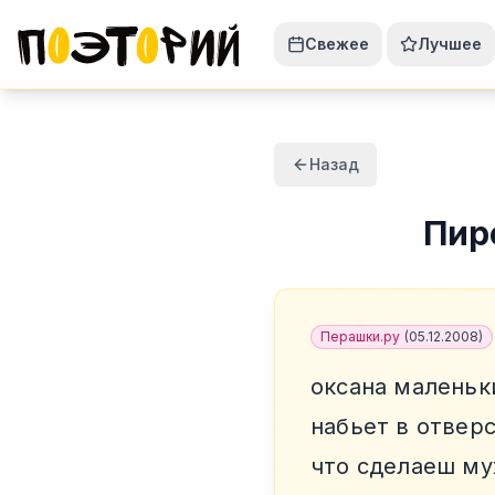
Свежее
Лучшее
Назад
Пир
Перашки.ру
(
05.12.2008
)
оксана маленьк
набьет в отвер
что сделаеш м