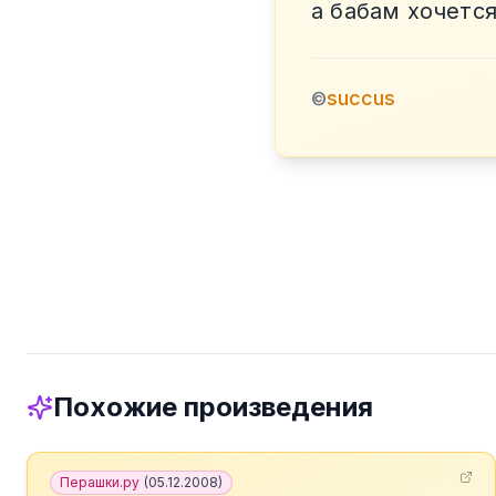
а бабам хочетс
succus
©
Похожие произведения
Перашки.ру
(
05.12.2008
)