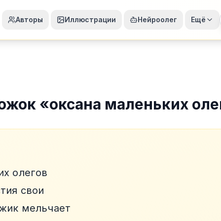
Авторы
Иллюстрации
Нейроолег
Ещё
ожок
«
оксана маленьких оле
их олегов
стия свои
ужик мельчает