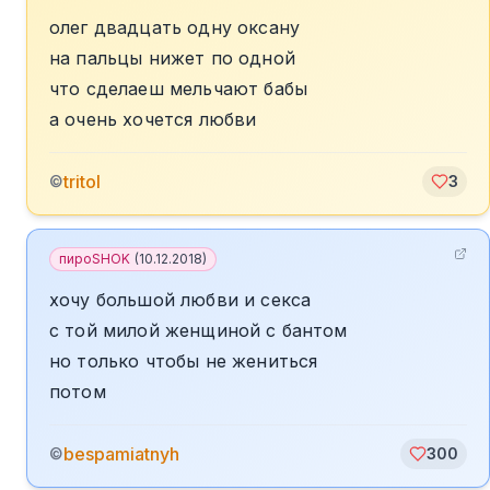
олег двадцать одну оксану
на пальцы нижет по одной
что сделаеш мельчают бабы
а очень хочется любви
tritol
©
3
пироSHOK
(
10.12.2018
)
хочу большой любви и секса
с той милой женщиной с бантом
но только чтобы не жениться
потом
bespamiatnyh
©
300