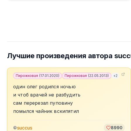
Лучшие произведения автора
succ
Пирожковая
(
17.01.2020
)
Пирожковая
(
22.05.2013
)
+
2
один олег родился ночью
и чтоб врачей не разбудить
сам перерезал пуповину
помылся чайник вскипятил
succus
©
8990