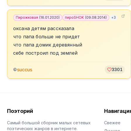
Пирожковая
(
16.01.2020
)
пироSHOK
(
09.08.2014
)
+
3
оксана детям рассказала
что папа больше не придет
что папа домик деревянный
себе построил под землей
succus
©
3301
Поэторий
Навигаци
Самый большой сборник малых сетевых
Свежее
поэтических жанров в интернете.
Лучшее