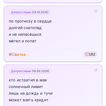
Депрессяшки
(
24.10.2025
)
по прогнозу в сердце
долгий снегопад
и не напасёшься
мётел и лопат
Светка
©
162
Депрессяшки
(
19.06.2026
)
кто истратил в мае
солнечный лимит
лишь на дождь и тучи
может взять кредит