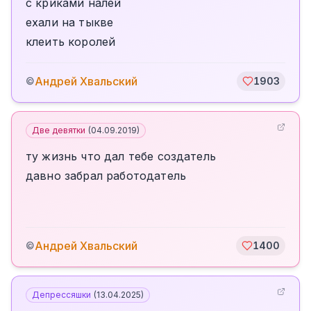
с криками налей
ехали на тыкве
клеить королей
Андрей Хвальский
©
1903
Две девятки
(
04.09.2019
)
ту жизнь что дал тебе создатель
давно забрал работодатель
Андрей Хвальский
©
1400
Депрессяшки
(
13.04.2025
)