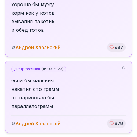
хорошо бы мужу
корм как у котов
вывалил пакетик
и обед готов
Андрей Хвальский
©
987
Депрессяшки
(
16.03.2023
)
если бы малевич
накатил сто грамм
он нарисовал бы
параллелограмм
Андрей Хвальский
©
979