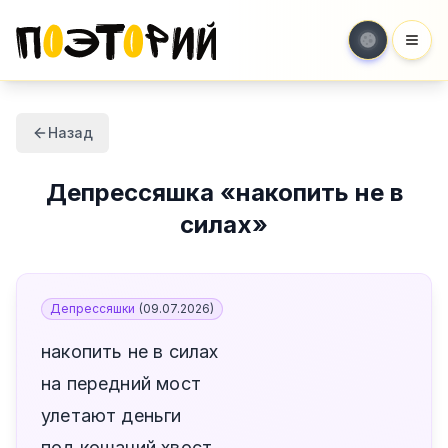
Мен
Назад
Депрессяшка
«
накопить не в
силах
»
Депрессяшки
(
09.07.2026
)
накопить не в силах
на передний мост
улетают деньги
под кошачий хвост