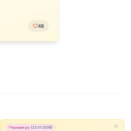
48
Перашки.ру
(
23.01.2008
)