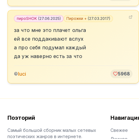
пироSHOK
(
27.06.2025
)
Пирожки +
(
27.03.2017
)
за что мне это плачет ольга
ей все поддакивают вслух
а про себя подумал каждый
да уж наверно есть за что
luci
©
5968
Поэторий
Навигаци
Самый большой сборник малых сетевых
Свежее
поэтических жанров в интернете.
Лучшее