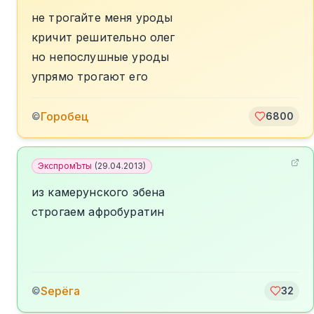
не трогайте меня уроды
кричит решительно олег
но непослушные уроды
упрямо трогают его
Горобец
©
6800
ЭкспромЪты
(
29.04.2013
)
из камерунского эбена
строгаем афробуратин
Sерёга
©
32