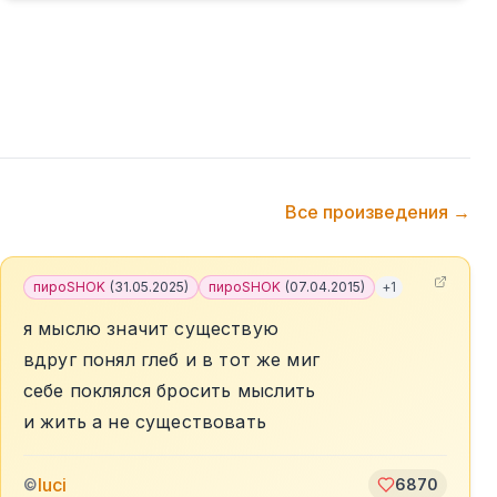
Все произведения →
пироSHOK
(
31.05.2025
)
пироSHOK
(
07.04.2015
)
+
1
я мыслю значит существую
вдруг понял глеб и в тот же миг
себе поклялся бросить мыслить
и жить а не существовать
luci
©
6870