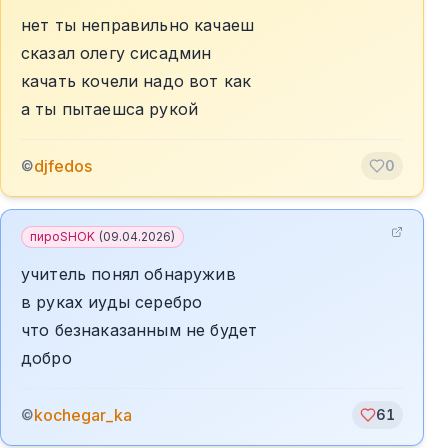
нет ты неправильно качаеш
сказал олегу сисадмин
качать кочели надо вот как
а ты пытаешса рукой
djfedos
©
0
пироSHOK
(
09.04.2026
)
учитель понял обнаружив
в руках иуды серебро
что безнаказанным не будет
добро
kochegar_ka
©
61