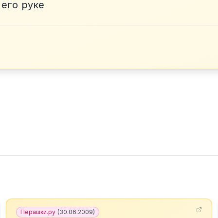
 его руке
Перашки.ру
(
30.06.2009
)