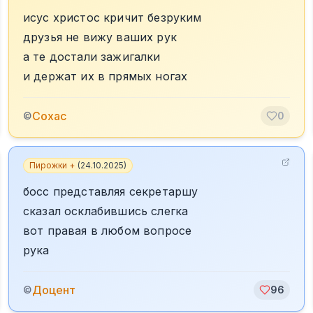
исус христос кричит безруким
друзья не вижу ваших рук
а те достали зажигалки
и держат их в прямых ногах
Сохас
©
0
Пирожки +
(
24.10.2025
)
босс представляя секретаршу
сказал осклабившись слегка
вот правая в любом вопросе
рука
Доцент
©
96