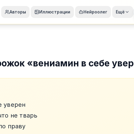
Авторы
Иллюстрации
Нейроолег
Ещё
рожок
«
вениамин в себе уве
е уверен
что не тварь
по праву