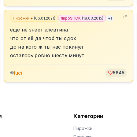
Пирожки +
(
06.01.2021
)
пироSHOK
(
18.03.2015
)
+
1
ещё не знает алевтина
что от её да чтоб ты сдох
до на кого ж ты нас покинул
осталось ровно шесть минут
luci
©
5645
я
Категории
Пирожки
Порошки